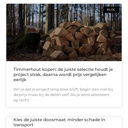
BLOG
Timmerhout kopen: de juiste selectie houdt je
project strak, daarna wordt prijs vergelijken
eerlijk
Wil je dat je project lang strak blijft, begin dan niet bij
de prijs maar bij de delen zelf. Als je eerst selecteert
op recht
Kies de juiste doosmaat: minder schade in
transport