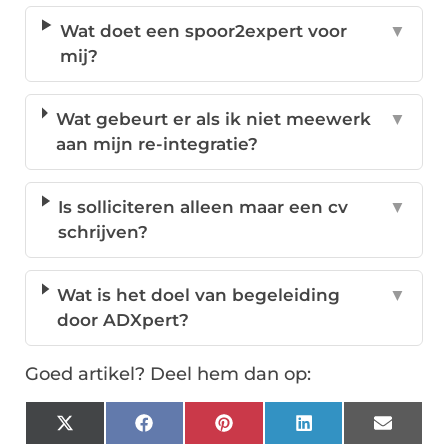
Wat doet een spoor2expert voor
▼
mij?
Wat gebeurt er als ik niet meewerk
▼
aan mijn re-integratie?
Is solliciteren alleen maar een cv
▼
schrijven?
Wat is het doel van begeleiding
▼
door ADXpert?
Goed artikel? Deel hem dan op:
X
Facebook
Pinterest
LinkedIn
Email
(Twitter)