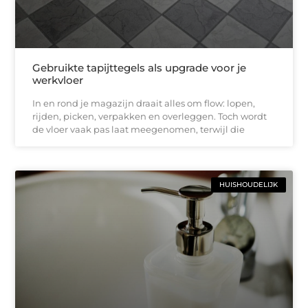
Gebruikte tapijttegels als upgrade voor je
werkvloer
In en rond je magazijn draait alles om flow: lopen,
rijden, picken, verpakken en overleggen. Toch wordt
de vloer vaak pas laat meegenomen, terwijl die
HUISHOUDELIJK