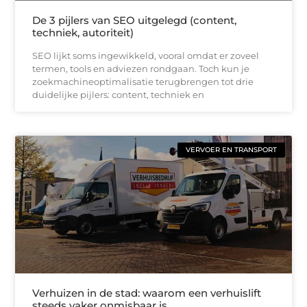
De 3 pijlers van SEO uitgelegd (content,
techniek, autoriteit)
SEO lijkt soms ingewikkeld, vooral omdat er zoveel
termen, tools en adviezen rondgaan. Toch kun je
zoekmachineoptimalisatie terugbrengen tot drie
duidelijke pijlers: content, techniek en
VERVOER EN TRANSPORT
Verhuizen in de stad: waarom een verhuislift
steeds vaker onmisbaar is