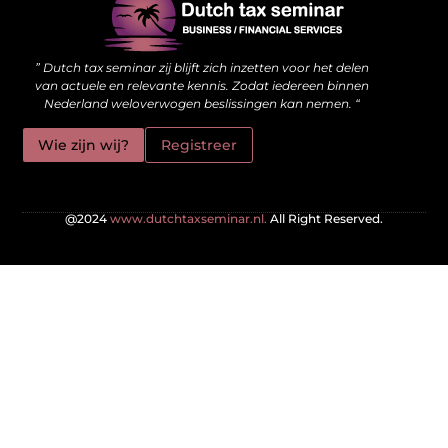
Waarom kwalitatieve backlinks de stille kracht achter je website zijn
Hoe jouw website meer kan doen dan alleen online staan
” Dutch tax seminar zij blijft zich inzetten voor het delen
van actuele en relevante kennis. Zodat iedereen binnen
Nederland weloverwogen beslissingen kan nemen. “
Wie zijn wij?
Registreer
@2024
www.dutchtaxseminar.nl.
All Right Reserved.