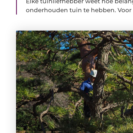
Elke tuinliefhebber weet hoe belan
onderhouden tuin te hebben. Voor d