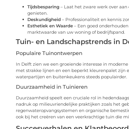
Tijdsbesparing
– Laat het zware werk over aan 
genieten.
Deskundigheid
– Professionaliteit en kennis zo
Esthetiek en Waarde
– Een goed onderhouden t
marktwaarde van uw woning of bedrijfspand.
Tuin- en Landschapstrends in De
Populaire Tuinontwerpen
In Delft zien we een groeiende interesse in modern
met strakke lijnen en een beperkt kleurenpalet zijn
waterpartijen en buitenkeukens steeds populairder.
Duurzaamheid in Tuinieren
Duurzaamheid speelt een cruciale rol in hedendaagse
nadruk op milieuvriendelijke praktijken zoals het g
regenwateropvangsystemen en organische bemesting. 
ook bij het creëren van een veerkrachtige tuin die m
Succesverhalen en Klantbeoord