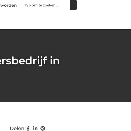
 worden
sbedrijf in
Delen: