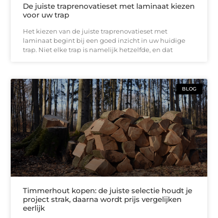
De juiste traprenovatieset met laminaat kiezen
voor uw trap
Het kiezen van de juiste traprenovatieset met
laminaat begint bij een goed inzicht in uw huidige
trap. Niet elke trap is namelijk hetzelfde, en dat
BLOG
Timmerhout kopen: de juiste selectie houdt je
project strak, daarna wordt prijs vergelijken
eerlijk