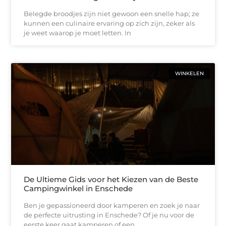
Belegde broodjes zijn niet gewoon een snelle hap; ze
kunnen een culinaire ervaring op zich zijn, zeker als
je weet waarop je moet letten. In
WINKELEN
De Ultieme Gids voor het Kiezen van de Beste
Campingwinkel in Enschede
Ben je gepassioneerd door kamperen en zoek je naar
de perfecte uitrusting in Enschede? Of je nu voor de
eerste keer gaat kamperen of een