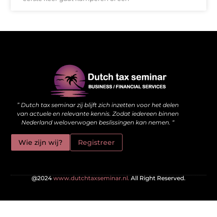
Waarom kwalitatieve backlinks de stille kracht achter je website zijn
Hoe jouw website meer kan doen dan alleen online staan
” Dutch tax seminar zij blijft zich inzetten voor het delen
van actuele en relevante kennis. Zodat iedereen binnen
Nederland weloverwogen beslissingen kan nemen. “
Wie zijn wij?
Registreer
@2024
www.dutchtaxseminar.nl.
All Right Reserved.