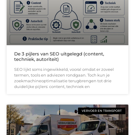
De 3 pijlers van SEO uitgelegd (content,
techniek, autoriteit)
SEO lijkt soms ingewikkeld, vooral omdat er zoveel
termen, tools en adviezen rondgaan. Toch kun je
zoekmachineoptimalisatie terugbrengen tot drie
duidelijke pijlers: content, techniek en
VERVOER EN TRANSPORT