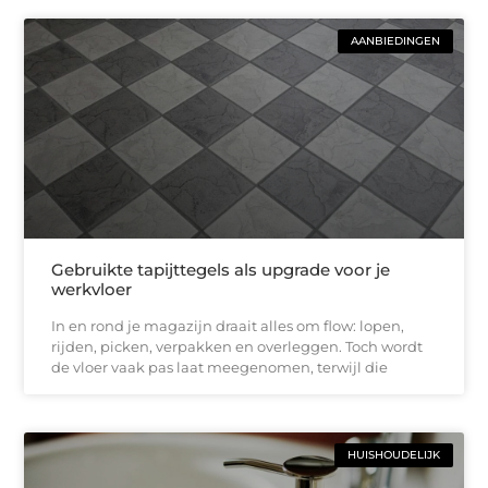
AANBIEDINGEN
Gebruikte tapijttegels als upgrade voor je
werkvloer
In en rond je magazijn draait alles om flow: lopen,
rijden, picken, verpakken en overleggen. Toch wordt
de vloer vaak pas laat meegenomen, terwijl die
HUISHOUDELIJK