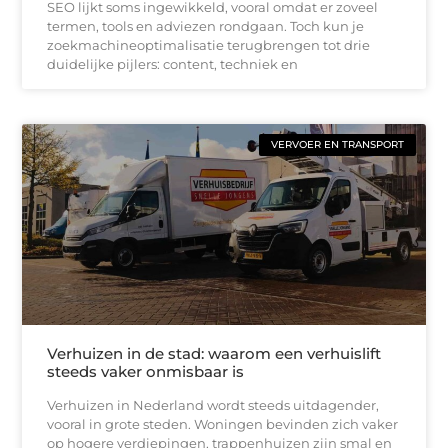
SEO lijkt soms ingewikkeld, vooral omdat er zoveel
termen, tools en adviezen rondgaan. Toch kun je
zoekmachineoptimalisatie terugbrengen tot drie
duidelijke pijlers: content, techniek en
VERVOER EN TRANSPORT
Verhuizen in de stad: waarom een verhuislift
steeds vaker onmisbaar is
Verhuizen in Nederland wordt steeds uitdagender,
vooral in grote steden. Woningen bevinden zich vaker
op hogere verdiepingen, trappenhuizen zijn smal en