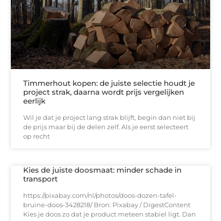
Timmerhout kopen: de juiste selectie houdt je
project strak, daarna wordt prijs vergelijken
eerlijk
Wil je dat je project lang strak blijft, begin dan niet bij
de prijs maar bij de delen zelf. Als je eerst selecteert
op recht
Kies de juiste doosmaat: minder schade in
transport
https://pixabay.com/nl/photos/doos-dozen-tafel-
bruine-doos-3428218/ Bron: Pixabay / DigestContent
Kies je doos zo dat je product meteen stabiel ligt. Dan