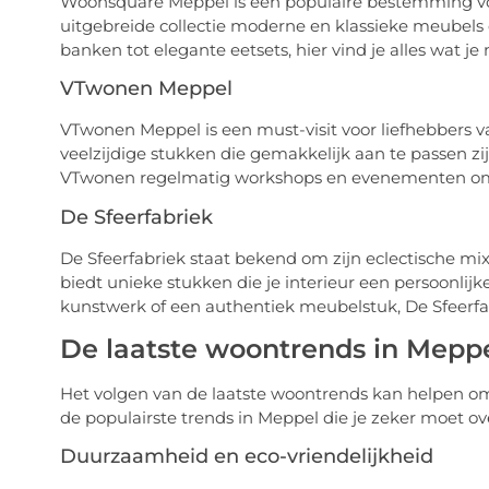
Woonsquare Meppel is een populaire bestemming voor
uitgebreide collectie moderne en klassieke meubels di
banken tot elegante eetsets, hier vind je alles wat je 
VTwonen Meppel
VTwonen Meppel is een must-visit voor liefhebbers va
veelzijdige stukken die gemakkelijk aan te passen zij
VTwonen regelmatig workshops en evenementen om kl
De Sfeerfabriek
De Sfeerfabriek staat bekend om zijn eclectische mix
biedt unieke stukken die je interieur een persoonlij
kunstwerk of een authentiek meubelstuk, De Sfeerfab
De laatste woontrends in Mepp
Het volgen van de laatste woontrends kan helpen om 
de populairste trends in Meppel die je zeker moet o
Duurzaamheid en eco-vriendelijkheid