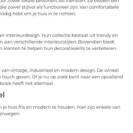
 zowel lokale bewoners als toeristen. Ze bieden een
e zowel stijlvol als functioneel zijn. Van comfortabele
nodig hebt om je huis in te richten.
n interieurdesign. Hun collectie bestaat uit trendy en
n aan verschillende interieurstijlen. Bovendien biedt
anten te helpen hun decoratieskills te verbeteren.
 van vintage, industrieel en modern design. De winkel
ke touch geven. Of je nu op zoek bent naar een opvallend
riek heeft het allemaal.
el
je huis fris en modern te houden. Hier zijn enkele van
verwegen: