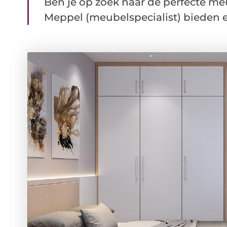
Ben je op zoek naar de perfecte me
Meppel (meubelspecialist) bieden ee