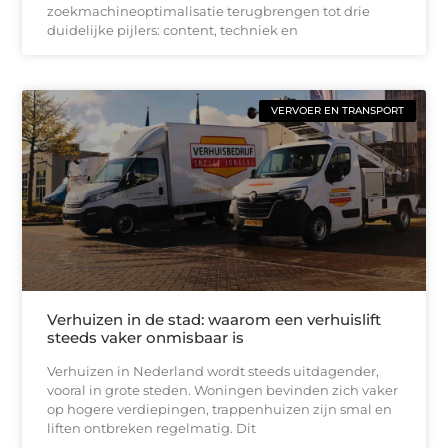
zoekmachineoptimalisatie terugbrengen tot drie
duidelijke pijlers: content, techniek en
VERVOER EN TRANSPORT
Verhuizen in de stad: waarom een verhuislift
steeds vaker onmisbaar is
Verhuizen in Nederland wordt steeds uitdagender,
vooral in grote steden. Woningen bevinden zich vaker
op hogere verdiepingen, trappenhuizen zijn smal en
liften ontbreken regelmatig. Dit