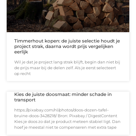
Timmerhout kopen: de juiste selectie houdt je
project strak, daarna wordt prijs vergelijken
eerlijk
Wil je dat je project lang strak blijft, begin dan niet bij
de prijs maar bij de delen zelf. Als je eerst selecteert
op recht
Kies de juiste doosmaat: minder schade in
transport
https://pixabay.com/nl/photos/doos-dozen-tafel-
bruine-doos-3428218/ Bron: Pixabay / DigestContent
Kies je doos zo dat je product meteen stabiel ligt. Dan
hoef je meestal niet te compenseren met extra tape