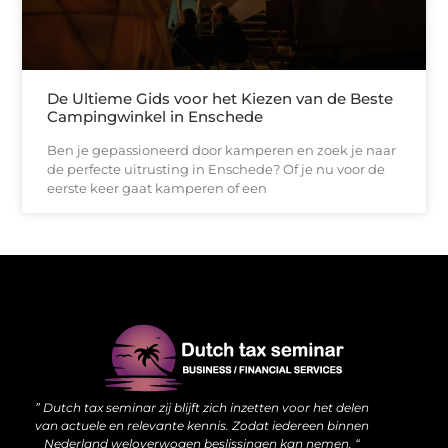
De Ultieme Gids voor het Kiezen van de Beste
Campingwinkel in Enschede
Ben je gepassioneerd door kamperen en zoek je naar
de perfecte uitrusting in Enschede? Of je nu voor de
eerste keer gaat kamperen of een
Waarom kwalitatieve backlinks de stille kracht achter je website zijn
Hoe jouw website meer kan doen dan alleen online staan
” Dutch tax seminar zij blijft zich inzetten voor het delen
van actuele en relevante kennis. Zodat iedereen binnen
Nederland weloverwogen beslissingen kan nemen. “