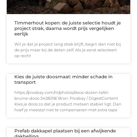
Timmerhout kopen: de juiste selectie houdt je
project strak, daarna wordt prijs vergelijken
eerlijk
Wil je dat je project lang strak blijft, begin dan niet bij
de prijs maar bij de delen zelf. Als je eerst selecteert
op recht
Kies de juiste doosmaat: minder schade in
transport
https://pixabay.com/nl/photos/doos-dozen-tafel-
bruine-doos-3428218/ Bron: Pixabay / DigestContent
Kies je doos zo dat je product meteen stabiel ligt. Dan
hoef je meestal niet te compenseren met extra tape
Prefab dakkapel plaatsen bij een afwijkende
dakhelling