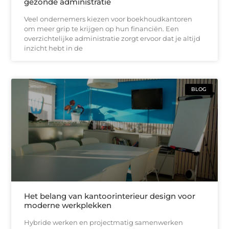
gezonde administratie
Veel ondernemers kiezen voor boekhoudkantoren
om meer grip te krijgen op hun financiën. Een
overzichtelijke administratie zorgt ervoor dat je altijd
inzicht hebt in de
BLOG
Het belang van kantoorinterieur design voor
moderne werkplekken
Hybride werken en projectmatig samenwerken