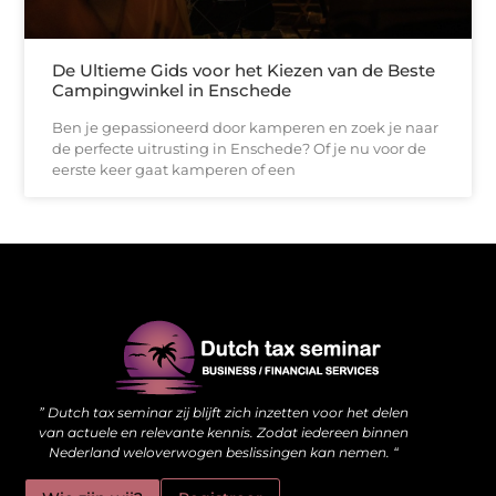
De Ultieme Gids voor het Kiezen van de Beste
Campingwinkel in Enschede
Ben je gepassioneerd door kamperen en zoek je naar
de perfecte uitrusting in Enschede? Of je nu voor de
eerste keer gaat kamperen of een
Waarom kwalitatieve backlinks de stille kracht achter je website zijn
Hoe jouw website meer kan doen dan alleen online staan
” Dutch tax seminar zij blijft zich inzetten voor het delen
van actuele en relevante kennis. Zodat iedereen binnen
Nederland weloverwogen beslissingen kan nemen. “