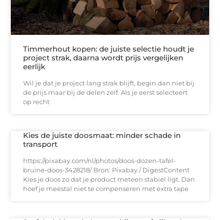
Timmerhout kopen: de juiste selectie houdt je
project strak, daarna wordt prijs vergelijken
eerlijk
Wil je dat je project lang strak blijft, begin dan niet bij
de prijs maar bij de delen zelf. Als je eerst selecteert
op recht
Kies de juiste doosmaat: minder schade in
transport
https://pixabay.com/nl/photos/doos-dozen-tafel-
bruine-doos-3428218/ Bron: Pixabay / DigestContent
Kies je doos zo dat je product meteen stabiel ligt. Dan
hoef je meestal niet te compenseren met extra tape