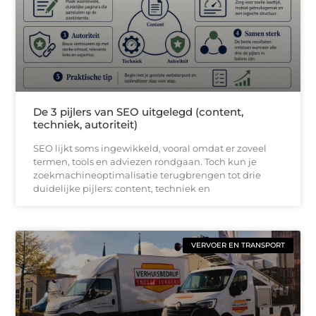
De 3 pijlers van SEO uitgelegd (content,
techniek, autoriteit)
SEO lijkt soms ingewikkeld, vooral omdat er zoveel
termen, tools en adviezen rondgaan. Toch kun je
zoekmachineoptimalisatie terugbrengen tot drie
duidelijke pijlers: content, techniek en
VERVOER EN TRANSPORT