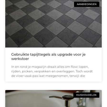
AANBIEDINGEN
Gebruikte tapijttegels als upgrade voor je
werkvloer
In en rond je magazijn draait alles om flow: lopen,
rijden, picken, verpakken en overleggen. Toch wordt
de vloer vaak pas laat meegenomen, terwijl die
HUISHOUDELIJK