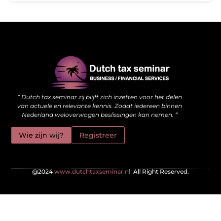
Waarom kwalitatieve backlinks de stille kracht achter je website zijn
Hoe jouw website meer kan doen dan alleen online staan
” Dutch tax seminar zij blijft zich inzetten voor het delen
van actuele en relevante kennis. Zodat iedereen binnen
Nederland weloverwogen beslissingen kan nemen. “
Wie zijn wij?
Registreer
@2024
www.dutchtaxseminar.nl.
All Right Reserved.