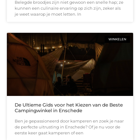
Belegde broodjes zijn niet gewoon een snelle hap; ze
kunnen een culinaire ervaring op zich zijn, zeker als
je weet waarop je moet letten. In
WINKELEN
De Ultieme Gids voor het Kiezen van de Beste
Campingwinkel in Enschede
Ben je gepassioneerd door kamperen en zoek je naar
de perfecte uitrusting in Enschede? Of je nu voor de
eerste keer gaat kamperen of een