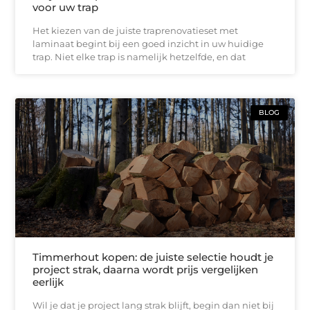
voor uw trap
Het kiezen van de juiste traprenovatieset met
laminaat begint bij een goed inzicht in uw huidige
trap. Niet elke trap is namelijk hetzelfde, en dat
BLOG
Timmerhout kopen: de juiste selectie houdt je
project strak, daarna wordt prijs vergelijken
eerlijk
Wil je dat je project lang strak blijft, begin dan niet bij