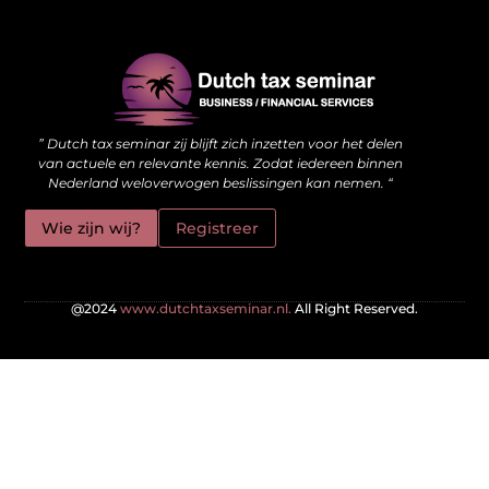
Waarom kwalitatieve backlinks de stille kracht achter je website zijn
Hoe jouw website meer kan doen dan alleen online staan
” Dutch tax seminar zij blijft zich inzetten voor het delen
van actuele en relevante kennis. Zodat iedereen binnen
Nederland weloverwogen beslissingen kan nemen. “
Wie zijn wij?
Registreer
@2024
www.dutchtaxseminar.nl.
All Right Reserved.