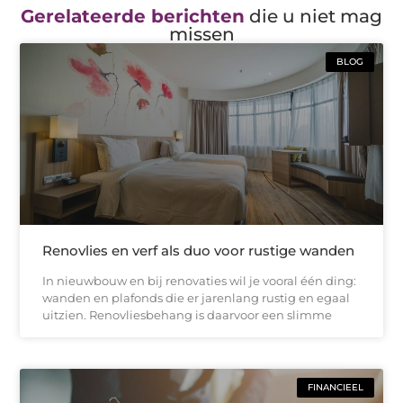
Gerelateerde berichten
die u niet mag
missen
BLOG
Renovlies en verf als duo voor rustige wanden
In nieuwbouw en bij renovaties wil je vooral één ding:
wanden en plafonds die er jarenlang rustig en egaal
uitzien. Renovliesbehang is daarvoor een slimme
FINANCIEEL