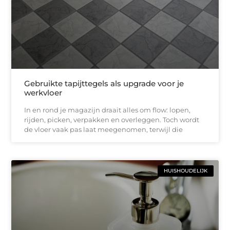
Gebruikte tapijttegels als upgrade voor je
werkvloer
In en rond je magazijn draait alles om flow: lopen,
rijden, picken, verpakken en overleggen. Toch wordt
de vloer vaak pas laat meegenomen, terwijl die
HUISHOUDELIJK