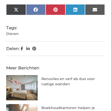
X
Facebook
Pinterest
LinkedIn
Email
(Twitter)
Tags:
Dieren
Delen:
Meer Berichten
Renovlies en verf als duo voor
rustige wanden
Boekhoudkantoren helpen je