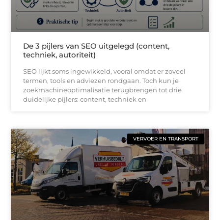
De 3 pijlers van SEO uitgelegd (content,
techniek, autoriteit)
SEO lijkt soms ingewikkeld, vooral omdat er zoveel
termen, tools en adviezen rondgaan. Toch kun je
zoekmachineoptimalisatie terugbrengen tot drie
duidelijke pijlers: content, techniek en
VERVOER EN TRANSPORT