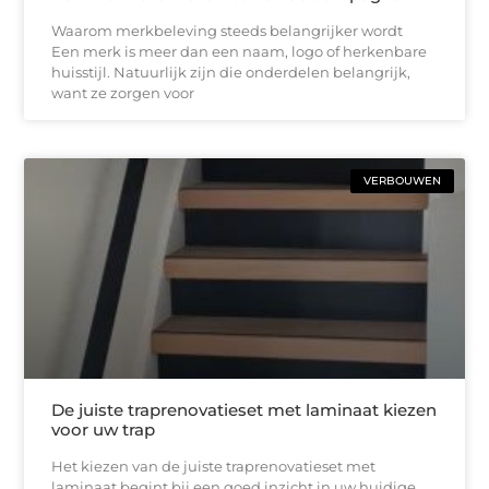
Waarom merkbeleving steeds belangrijker wordt
Een merk is meer dan een naam, logo of herkenbare
huisstijl. Natuurlijk zijn die onderdelen belangrijk,
want ze zorgen voor
VERBOUWEN
De juiste traprenovatieset met laminaat kiezen
voor uw trap
Het kiezen van de juiste traprenovatieset met
laminaat begint bij een goed inzicht in uw huidige