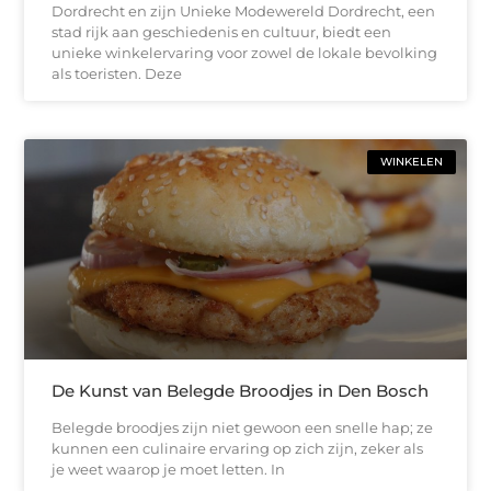
Dordrecht en zijn Unieke Modewereld Dordrecht, een
stad rijk aan geschiedenis en cultuur, biedt een
unieke winkelervaring voor zowel de lokale bevolking
als toeristen. Deze
WINKELEN
De Kunst van Belegde Broodjes in Den Bosch
Belegde broodjes zijn niet gewoon een snelle hap; ze
kunnen een culinaire ervaring op zich zijn, zeker als
je weet waarop je moet letten. In