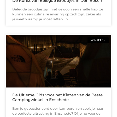
De Kunst van Belegde Broodjes in Den Bosch
Belegde broodjes zijn niet gewoon een snelle hap; ze
kunnen een culinaire ervaring op zich zijn, zeker als
je weet waarop je moet letten. In
WINKELEN
De Ultieme Gids voor het Kiezen van de Beste
Campingwinkel in Enschede
Ben je gepassioneerd door kamperen en zoek je naar
de perfecte uitrusting in Enschede? Of je nu voor de