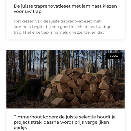
De juiste traprenovatieset met laminaat kiezen
voor uw trap
Het kiezen van de juiste traprenovatieset met
laminaat begint bij een goed inzicht in uw huidige
trap. Niet elke trap is namelijk hetzelfde, en dat
BLOG
Timmerhout kopen: de juiste selectie houdt je
project strak, daarna wordt prijs vergelijken
eerlijk