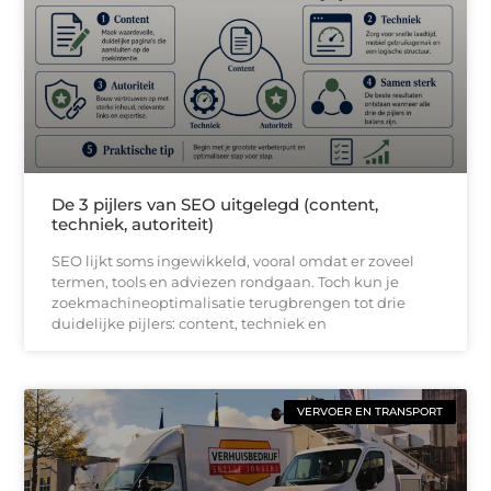
De 3 pijlers van SEO uitgelegd (content,
techniek, autoriteit)
SEO lijkt soms ingewikkeld, vooral omdat er zoveel
termen, tools en adviezen rondgaan. Toch kun je
zoekmachineoptimalisatie terugbrengen tot drie
duidelijke pijlers: content, techniek en
VERVOER EN TRANSPORT