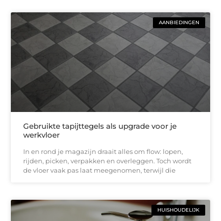
AANBIEDINGEN
Gebruikte tapijttegels als upgrade voor je
werkvloer
In en rond je magazijn draait alles om flow: lopen,
rijden, picken, verpakken en overleggen. Toch wordt
de vloer vaak pas laat meegenomen, terwijl die
HUISHOUDELIJK