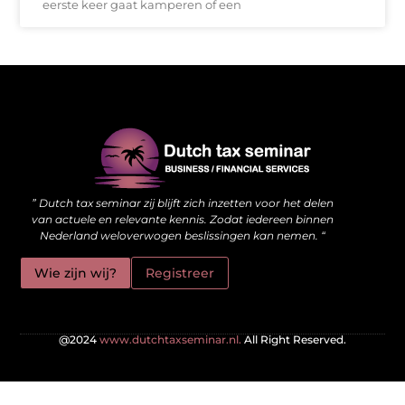
eerste keer gaat kamperen of een
Waarom kwalitatieve backlinks de stille kracht achter je website zijn
Hoe jouw website meer kan doen dan alleen online staan
” Dutch tax seminar zij blijft zich inzetten voor het delen
van actuele en relevante kennis. Zodat iedereen binnen
Nederland weloverwogen beslissingen kan nemen. “
Wie zijn wij?
Registreer
@2024
www.dutchtaxseminar.nl.
All Right Reserved.