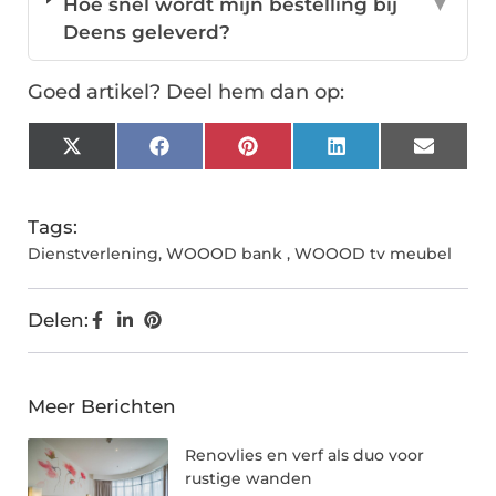
Hoe snel wordt mijn bestelling bij
▼
Deens geleverd?
Goed artikel? Deel hem dan op:
X
Facebook
Pinterest
LinkedIn
Email
(Twitter)
Tags:
Dienstverlening
,
WOOOD bank
,
WOOOD tv meubel
Delen:
Meer Berichten
Renovlies en verf als duo voor
rustige wanden