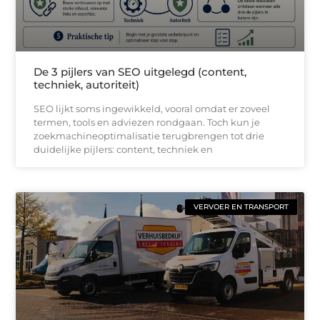
De 3 pijlers van SEO uitgelegd (content,
techniek, autoriteit)
SEO lijkt soms ingewikkeld, vooral omdat er zoveel
termen, tools en adviezen rondgaan. Toch kun je
zoekmachineoptimalisatie terugbrengen tot drie
duidelijke pijlers: content, techniek en
VERVOER EN TRANSPORT