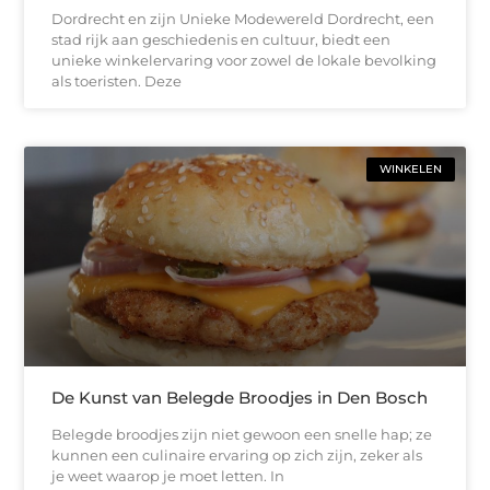
Dordrecht en zijn Unieke Modewereld Dordrecht, een
stad rijk aan geschiedenis en cultuur, biedt een
unieke winkelervaring voor zowel de lokale bevolking
als toeristen. Deze
WINKELEN
De Kunst van Belegde Broodjes in Den Bosch
Belegde broodjes zijn niet gewoon een snelle hap; ze
kunnen een culinaire ervaring op zich zijn, zeker als
je weet waarop je moet letten. In