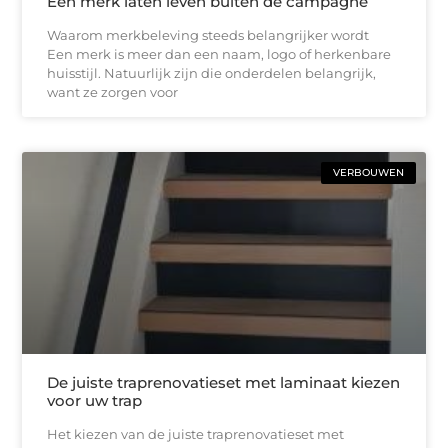
Een merk laten leven buiten de campagne
Waarom merkbeleving steeds belangrijker wordt
Een merk is meer dan een naam, logo of herkenbare
huisstijl. Natuurlijk zijn die onderdelen belangrijk,
want ze zorgen voor
VERBOUWEN
De juiste traprenovatieset met laminaat kiezen
voor uw trap
Het kiezen van de juiste traprenovatieset met