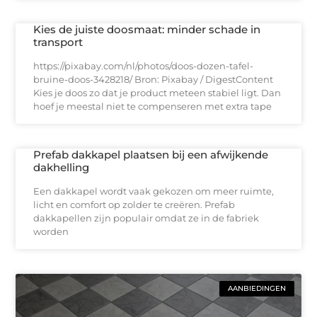
Kies de juiste doosmaat: minder schade in
transport
https://pixabay.com/nl/photos/doos-dozen-tafel-
bruine-doos-3428218/ Bron: Pixabay / DigestContent
Kies je doos zo dat je product meteen stabiel ligt. Dan
hoef je meestal niet te compenseren met extra tape
Prefab dakkapel plaatsen bij een afwijkende
dakhelling
Een dakkapel wordt vaak gekozen om meer ruimte,
licht en comfort op zolder te creëren. Prefab
dakkapellen zijn populair omdat ze in de fabriek
worden
AANBIEDINGEN