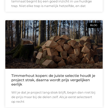
laminaat begint bij een goed inzicht in uw huidige
trap. Niet elke trap is namelijk hetzelfde, en dat
BLOG
Timmerhout kopen: de juiste selectie houdt je
project strak, daarna wordt prijs vergelijken
eerlijk
Wil je dat je project lang strak blijft, begin dan niet bij
de prijs maar bij de delen zelf. Als je eerst selecteert
op recht