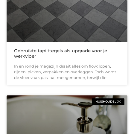
Gebruikte tapijttegels als upgrade voor je
werkvloer
In en rond je magazijn draait alles om flow: lopen,
rijden, picken, verpakken en overleggen. Toch wordt
de vloer vaak pas laat meegenomen, terwijl die
HUISHOUDELIJK