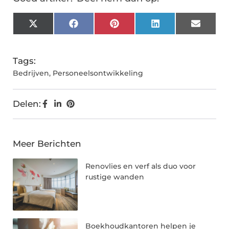
X
Facebook
Pinterest
LinkedIn
Email
(Twitter)
Tags:
Bedrijven
,
Personeelsontwikkeling
Delen:
Meer Berichten
Renovlies en verf als duo voor
rustige wanden
Boekhoudkantoren helpen je