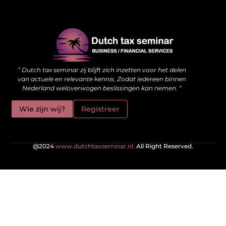
Waarom kwalitatieve backlinks de stille kracht achter je website zijn
Hoe jouw website meer kan doen dan alleen online staan
” Dutch tax seminar zij blijft zich inzetten voor het delen
van actuele en relevante kennis. Zodat iedereen binnen
Nederland weloverwogen beslissingen kan nemen. “
Wie zijn wij?
Registreer
@2024
www.dutchtaxseminar.nl.
All Right Reserved.