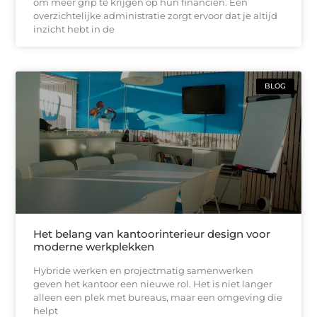
om meer grip te krijgen op hun financiën. Een
overzichtelijke administratie zorgt ervoor dat je altijd
inzicht hebt in de
BLOG
Het belang van kantoorinterieur design voor
moderne werkplekken
Hybride werken en projectmatig samenwerken
geven het kantoor een nieuwe rol. Het is niet langer
alleen een plek met bureaus, maar een omgeving die
helpt