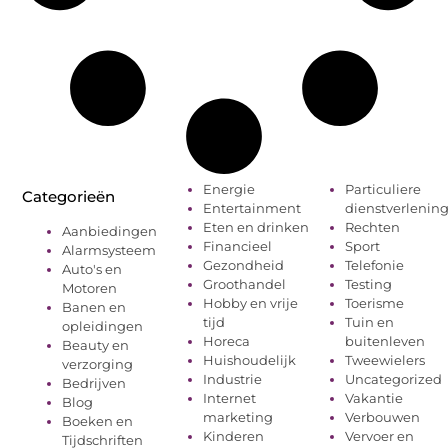
Energie
Particuliere
Categorieën
Entertainment
dienstverlenin
Eten en drinken
Rechten
Aanbiedingen
Financieel
Sport
Alarmsysteem
Gezondheid
Telefonie
Auto's en
Groothandel
Testing
Motoren
Hobby en vrije
Toerisme
Banen en
tijd
Tuin en
opleidingen
Horeca
buitenleven
Beauty en
Huishoudelijk
Tweewielers
verzorging
Industrie
Uncategorized
Bedrijven
Internet
Vakantie
Blog
marketing
Verbouwen
Boeken en
Kinderen
Vervoer en
Tijdschriften