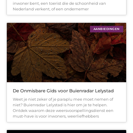
inwoner bent, een toerist die de schoonheid van
Nederland verkent, of een ondernemer
AANBIEDINGEN
De Onmisbare Gids voor Buienradar Lelystad
Weet je niet zeker of je paraplu mee moet nemen of
niet? Buienradar Lelystad is hier om je te helpen.
Ontdek waarom deze weersvoorspellingsdienst een
must-have is voor inwoners, weerliefhebbers