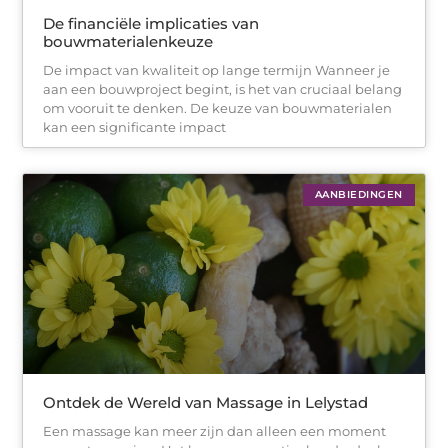
De financiële implicaties van
bouwmaterialenkeuze
De impact van kwaliteit op lange termijn Wanneer je
aan een bouwproject begint, is het van cruciaal belang
om vooruit te denken. De keuze van bouwmaterialen
kan een significante impact
AANBIEDINGEN
Ontdek de Wereld van Massage in Lelystad
Een massage kan meer zijn dan alleen een moment