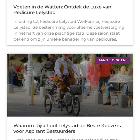
Voeten in de Watten: Ontdek de Luxe van
Pedicure Lelystad
Inleiding tot Pedicure Lelystad Welkom bij Pedicure
Lelystad, dé bestemming voor ultieme voetverzorging
in het hart van onze prachtige stad. Deze salon staat
bekend om zijn unieke benadering van pedicures,
AANBIEDINGEN
Waarom Rijschool Lelystad de Beste Keuze is
voor Aspirant Bestuurders
Het kiezen van een rijschool is een belangrijke stap