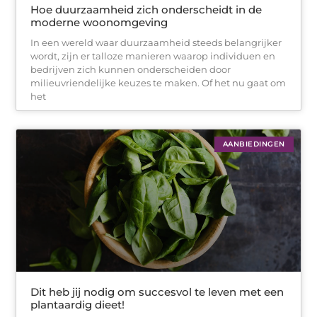
Hoe duurzaamheid zich onderscheidt in de
moderne woonomgeving
In een wereld waar duurzaamheid steeds belangrijker
wordt, zijn er talloze manieren waarop individuen en
bedrijven zich kunnen onderscheiden door
milieuvriendelijke keuzes te maken. Of het nu gaat om
het
AANBIEDINGEN
Dit heb jij nodig om succesvol te leven met een
plantaardig dieet!