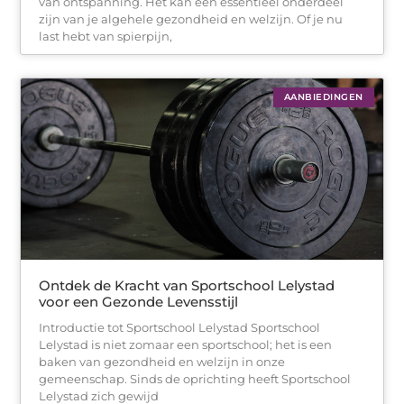
van ontspanning. Het kan een essentieel onderdeel
zijn van je algehele gezondheid en welzijn. Of je nu
last hebt van spierpijn,
AANBIEDINGEN
Ontdek de Kracht van Sportschool Lelystad
voor een Gezonde Levensstijl
Introductie tot Sportschool Lelystad Sportschool
Lelystad is niet zomaar een sportschool; het is een
baken van gezondheid en welzijn in onze
gemeenschap. Sinds de oprichting heeft Sportschool
Lelystad zich gewijd