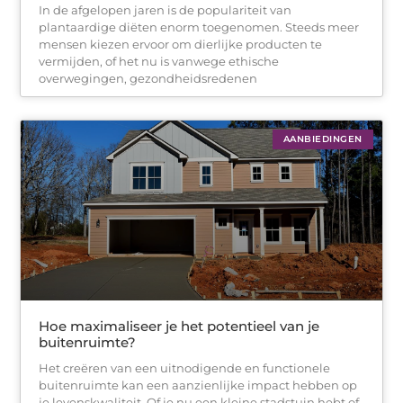
In de afgelopen jaren is de populariteit van
plantaardige diëten enorm toegenomen. Steeds meer
mensen kiezen ervoor om dierlijke producten te
vermijden, of het nu is vanwege ethische
overwegingen, gezondheidsredenen
AANBIEDINGEN
Hoe maximaliseer je het potentieel van je
buitenruimte?
Het creëren van een uitnodigende en functionele
buitenruimte kan een aanzienlijke impact hebben op
je levenskwaliteit. Of je nu een kleine stadstuin hebt of