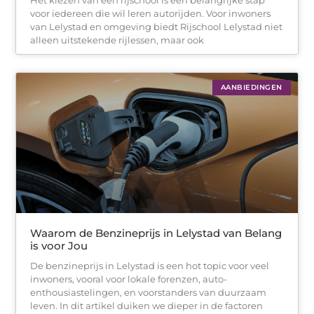
voor iedereen die wil leren autorijden. Voor inwoners
van Lelystad en omgeving biedt Rijschool Lelystad niet
alleen uitstekende rijlessen, maar ook
AANBIEDINGEN
Waarom de Benzineprijs in Lelystad van Belang
is voor Jou
De benzineprijs in Lelystad is een hot topic voor veel
inwoners, vooral voor lokale forenzen, auto-
enthousiastelingen, en voorstanders van duurzaam
leven. In dit artikel duiken we dieper in de factoren