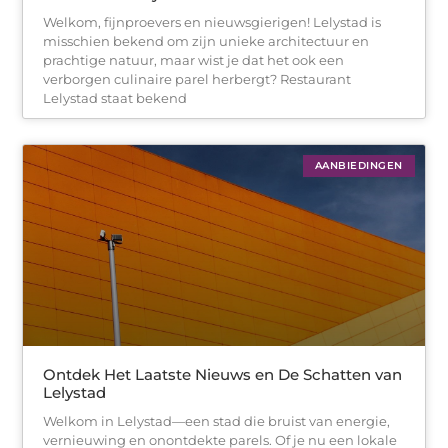
Welkom, fijnproevers en nieuwsgierigen! Lelystad is
misschien bekend om zijn unieke architectuur en
prachtige natuur, maar wist je dat het ook een
verborgen culinaire parel herbergt? Restaurant
Lelystad staat bekend
AANBIEDINGEN
Ontdek Het Laatste Nieuws en De Schatten van
Lelystad
Welkom in Lelystad—een stad die bruist van energie,
vernieuwing en onontdekte parels. Of je nu een lokale