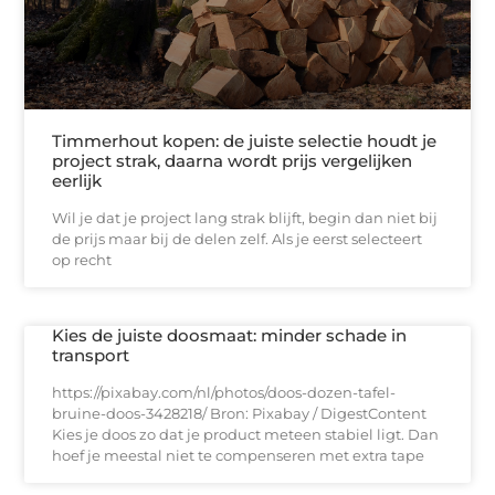
Timmerhout kopen: de juiste selectie houdt je
project strak, daarna wordt prijs vergelijken
eerlijk
Wil je dat je project lang strak blijft, begin dan niet bij
de prijs maar bij de delen zelf. Als je eerst selecteert
op recht
Kies de juiste doosmaat: minder schade in
transport
https://pixabay.com/nl/photos/doos-dozen-tafel-
bruine-doos-3428218/ Bron: Pixabay / DigestContent
Kies je doos zo dat je product meteen stabiel ligt. Dan
hoef je meestal niet te compenseren met extra tape