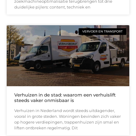
zoekmachineoptimalisatie terugbrengen tot drie
duidelijke pijlers: content, techniek en
VERVOER EN TRANSPORT
Verhuizen in de stad: waarom een verhuislift
steeds vaker onmisbaar is
Verhuizen in Nederland wordt steeds uitdagender,
vooral in grote steden. Woningen bevinden zich vaker
op hogere verdiepingen, trappenhuizen zijn smal en
liften ontbreken regelmatig. Dit