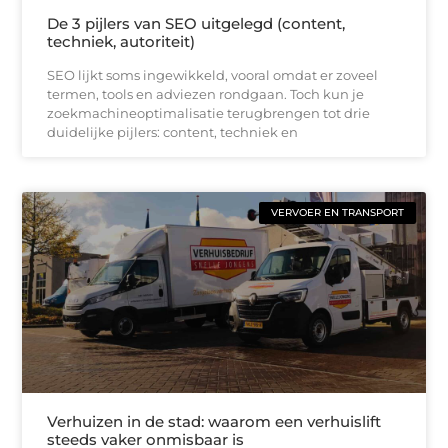
De 3 pijlers van SEO uitgelegd (content,
techniek, autoriteit)
SEO lijkt soms ingewikkeld, vooral omdat er zoveel
termen, tools en adviezen rondgaan. Toch kun je
zoekmachineoptimalisatie terugbrengen tot drie
duidelijke pijlers: content, techniek en
VERVOER EN TRANSPORT
Verhuizen in de stad: waarom een verhuislift
steeds vaker onmisbaar is