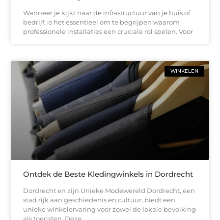
Wanneer je kijkt naar de infrastructuur van je huis of
bedrijf, is het essentieel om te begrijpen waarom
professionele installaties een cruciale rol spelen. Voor
WINKELEN
Ontdek de Beste Kledingwinkels in Dordrecht
Dordrecht en zijn Unieke Modewereld Dordrecht, een
stad rijk aan geschiedenis en cultuur, biedt een
unieke winkelervaring voor zowel de lokale bevolking
als toeristen. Deze