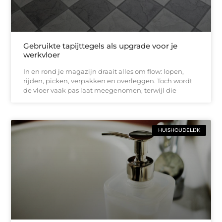
Gebruikte tapijttegels als upgrade voor je
werkvloer
In en rond je magazijn draait alles om flow: lopen,
rijden, picken, verpakken en overleggen. Toch wordt
de vloer vaak pas laat meegenomen, terwijl die
HUISHOUDELIJK