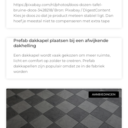
https://pixabay.com/nl/photos/doos-dozen-tafel-
bruine-doos-3428218/ Bron: Pixabay / DigestContent
Kies je doos zo dat je product meteen stabiel ligt. Dan
hoef je meestal niet te compenseren met extra tape
Prefab dakkapel plaatsen bij een afwijkende
dakhelling
Een dakkapel wordt vaak gekozen om meer ruimte,
licht en comfort op zolder te creëren. Prefab
dakkapellen zijn populair omdat ze in de fabriek
worden
AANBIEDINGEN