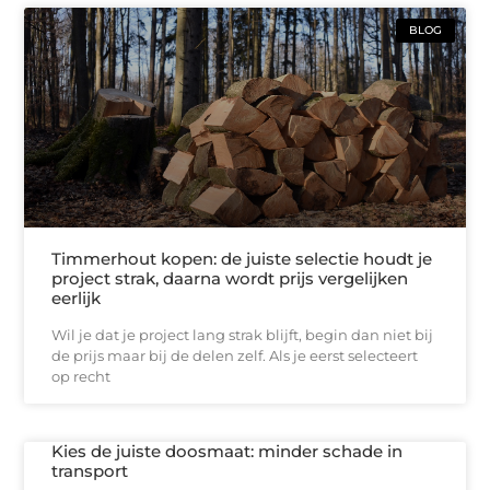
BLOG
Timmerhout kopen: de juiste selectie houdt je
project strak, daarna wordt prijs vergelijken
eerlijk
Wil je dat je project lang strak blijft, begin dan niet bij
de prijs maar bij de delen zelf. Als je eerst selecteert
op recht
Kies de juiste doosmaat: minder schade in
transport