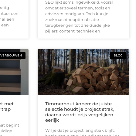
SEO lijkt soms ingewikkeld, vooral
matig
omdat er zoveel termen, tools en
ntoor een
adviezen rondgaan. Toch kun je
r alleen
zoekmachineoptimalisatie
r een
terugbrengen tot drie duidelijke
pijlers: content, techniek en
VERBOUWEN
BLOG
et met
Timmerhout kopen: de juiste
 trap
selectie houdt je project strak,
daarna wordt prijs vergelijken
eerlijk
aat begint
Wil je dat je project lang strak blijft,
huidige