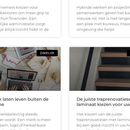
rnemers kiezen voor
Hybride werken en project
antoren om meer grip te
samenwerken geven het ka
 hun financiën. Een
nieuwe rol. Het is niet lange
lijke administratie zorgt
een plek met bureaus, maa
je altijd inzicht hebt in de
omgeving die helpt
ZAKELIJK
 laten leven buiten de
De juiste traprenovaties
ne
laminaat kiezen voor uw
rkbeleving steeds
Het kiezen van de juiste
ker wordt Een merk is meer
traprenovatieset met lamin
aam, logo of herkenbare
bij een goed inzicht in uw 