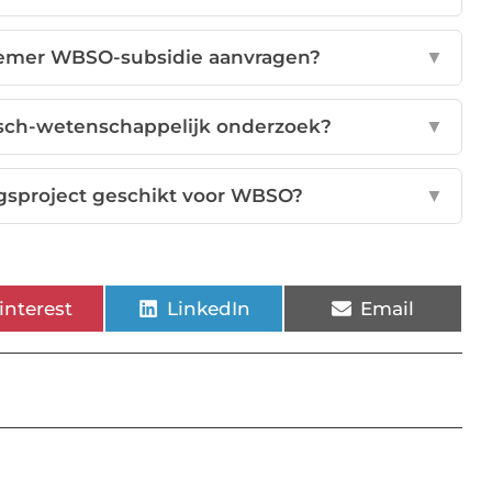
emer WBSO-subsidie aanvragen?
▼
isch-wetenschappelijk onderzoek?
▼
gsproject geschikt voor WBSO?
▼
interest
LinkedIn
Email