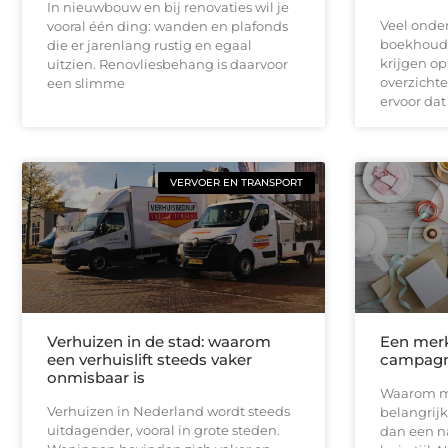
In nieuwbouw en bij renovaties wil je
Veel onde
vooral één ding: wanden en plafonds
boekhoudk
die er jarenlang rustig en egaal
krijgen op
uitzien. Renovliesbehang is daarvoor
overzichte
een slimme
ervoor dat 
VERVOER EN TRANSPORT
Verhuizen in de stad: waarom
Een merk
een verhuislift steeds vaker
campag
onmisbaar is
Waarom me
Verhuizen in Nederland wordt steeds
belangrij
uitdagender, vooral in grote steden.
dan een n