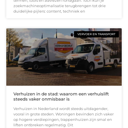
termen, tools en adviezen rondgaan. Toch kun je
zoekmachineoptimalisatie terugbrengen tot drie
duidelijke pijlers: content, techniek en
VERVOER EN TRANSPORT
Verhuizen in de stad: waarom een verhuislift
steeds vaker onmisbaar is
Verhuizen in Nederland wordt steeds uitdagender,
vooral in grote steden. Woningen bevinden zich vaker
op hogere verdiepingen, trappenhuizen zijn smal en
liften ontbreken regelmatig. Dit