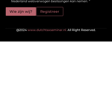
Nederland weloverwogen beslissingen kan nemen. “
Wie zijn wij?
Registreer
@2024
www.dutchtaxseminar.nl.
All Right Reserved.