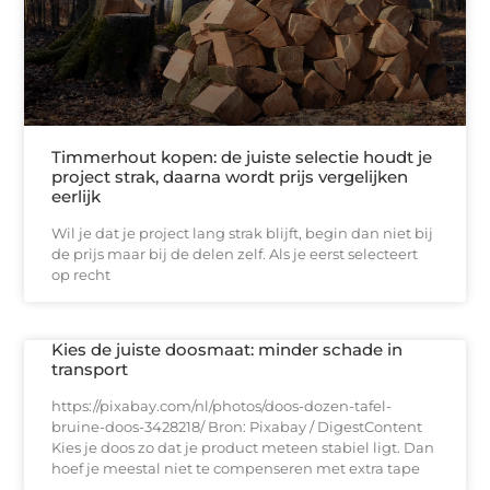
Timmerhout kopen: de juiste selectie houdt je
project strak, daarna wordt prijs vergelijken
eerlijk
Wil je dat je project lang strak blijft, begin dan niet bij
de prijs maar bij de delen zelf. Als je eerst selecteert
op recht
Kies de juiste doosmaat: minder schade in
transport
https://pixabay.com/nl/photos/doos-dozen-tafel-
bruine-doos-3428218/ Bron: Pixabay / DigestContent
Kies je doos zo dat je product meteen stabiel ligt. Dan
hoef je meestal niet te compenseren met extra tape