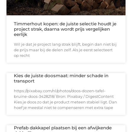
Timmerhout kopen: de juiste selectie houdt je
project strak, daarna wordt prijs vergelijken
eerlijk
Wil je dat je project lang strak blijft, begin dan niet bij
de prijs maar bij de delen zelf. Als je eerst selecteert
op recht
Kies de juiste doosmaat: minder schade in
transport
https://pixabay.com/nl/photos/doos-dozen-tafel-
bruine-doos-3428218/ Bron: Pixabay / DigestContent
Kies je doos zo dat je product meteen stabiel ligt. Dan
hoef je meestal niet te compenseren met extra tape
Prefab dakkapel plaatsen bij een afwijkende