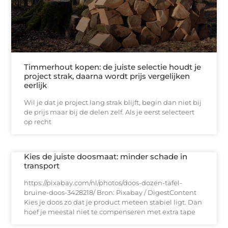
Timmerhout kopen: de juiste selectie houdt je
project strak, daarna wordt prijs vergelijken
eerlijk
Wil je dat je project lang strak blijft, begin dan niet bij
de prijs maar bij de delen zelf. Als je eerst selecteert
op recht
Kies de juiste doosmaat: minder schade in
transport
https://pixabay.com/nl/photos/doos-dozen-tafel-
bruine-doos-3428218/ Bron: Pixabay / DigestContent
Kies je doos zo dat je product meteen stabiel ligt. Dan
hoef je meestal niet te compenseren met extra tape