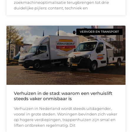
zoekmachineoptimalisatie terugbrengen tot drie
duidelijke pijlers: content, techniek en
VERVOER EN TRANSPORT
Verhuizen in de stad: waarom een verhuislift
steeds vaker onmisbaar is
Verhuizen in Nederland wordt steeds uitdagender,
vooral in grote steden. Woningen bevinden zich vaker
op hogere verdiepingen, trappenhuizen zijn smal en
liften ontbreken regelmatig. Dit