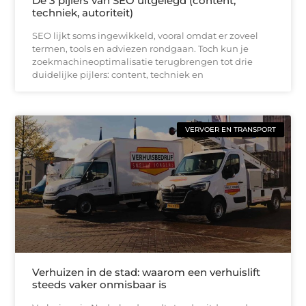
De 3 pijlers van SEO uitgelegd (content,
techniek, autoriteit)
SEO lijkt soms ingewikkeld, vooral omdat er zoveel
termen, tools en adviezen rondgaan. Toch kun je
zoekmachineoptimalisatie terugbrengen tot drie
duidelijke pijlers: content, techniek en
VERVOER EN TRANSPORT
Verhuizen in de stad: waarom een verhuislift
steeds vaker onmisbaar is