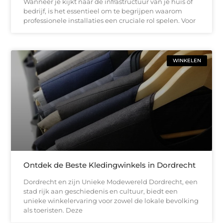
Wanneer je kijkt naar de infrastructuur van je huis of
bedrijf, is het essentieel om te begrijpen waarom
professionele installaties een cruciale rol spelen. Voor
WINKELEN
Ontdek de Beste Kledingwinkels in Dordrecht
Dordrecht en zijn Unieke Modewereld Dordrecht, een
stad rijk aan geschiedenis en cultuur, biedt een
unieke winkelervaring voor zowel de lokale bevolking
als toeristen. Deze