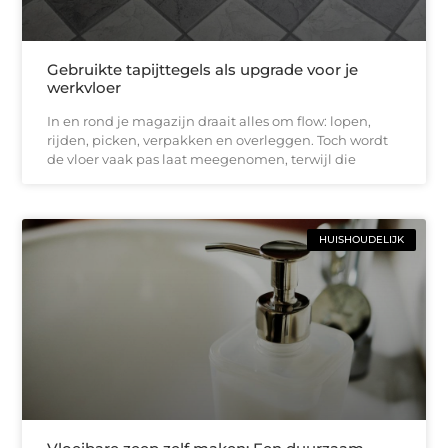
Gebruikte tapijttegels als upgrade voor je
werkvloer
In en rond je magazijn draait alles om flow: lopen,
rijden, picken, verpakken en overleggen. Toch wordt
de vloer vaak pas laat meegenomen, terwijl die
HUISHOUDELIJK