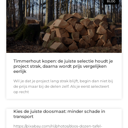
BLOG
Timmerhout kopen: de juiste selectie houdt je
project strak, daarna wordt prijs vergelijken
eerlijk
Wil je dat je project lang strak blijft, begin dan niet bij
de prijs maar bij de delen zelf. Als je eerst selecteert
op recht
Kies de juiste doosmaat: minder schade in
transport
https://pixabay.com/nl/photos/doos-dozen-tafel-