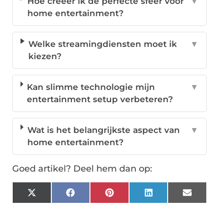
Hoe creëer ik de perfecte sfeer voor
▼
home entertainment?
Welke streamingdiensten moet ik
▼
kiezen?
Kan slimme technologie mijn
▼
entertainment setup verbeteren?
Wat is het belangrijkste aspect van
▼
home entertainment?
Goed artikel? Deel hem dan op:
X
Facebook
Pinterest
LinkedIn
Email
(Twitter)