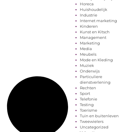
Horeca
Huishoudelijk
Industrie
Internet marketing
Kinderen
Kunst en Kitsch
Management
Marketing
Media
Meubels
Mode en Kleding
Muziek
Onderwijs
Particuliere
dienstverlening
Rechten
Sport
Telefonie
Testing
Toerisme
Tuin en buitenleven
Tweewielers
Uncategorized