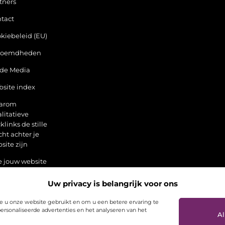
tners
tact
kiebeleid (EU)
roemdheden
 de Media
site index
arom
litatieve
klinks de stille
cht achter je
site zijn
 jouw website
er kan doen
 alleen online
Uw privacy is belangrijk voor ons
an
 u onze website gebruikt en om u een betere ervaring te
ersonaliseerde advertenties en het analyseren van het
Al