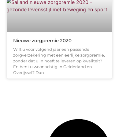
Nieuwe zorgpremie 2020
Wilt u voor volgend jaar een passende
zorgverzekering met een eerlijke zorgpremie,
zonder dat u in hoeft te leveren op kwaliteit?
En bent u woonachtig in Gelderland en
Overijssel? Dan