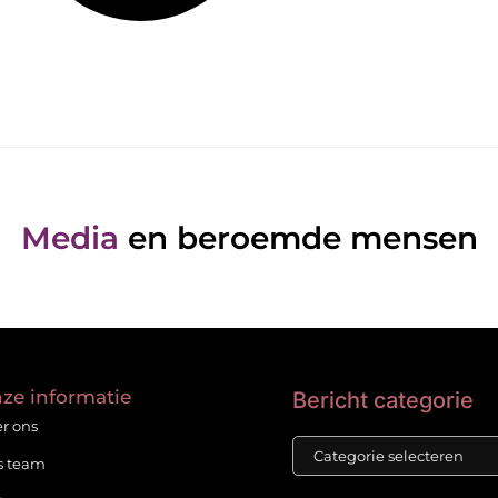
Media
en beroemde mensen
ze informatie
Bericht categorie
r ons
s team