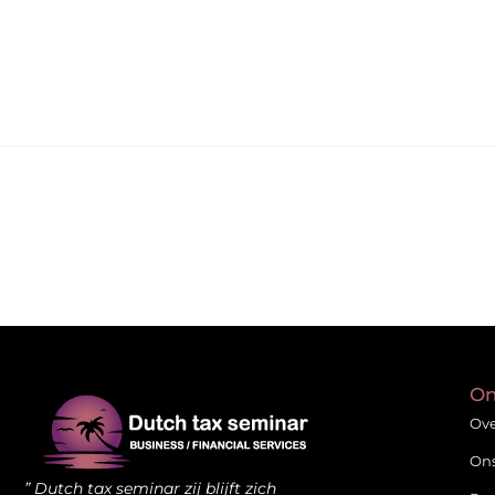
On
Ove
On
” Dutch tax seminar zij blijft zich