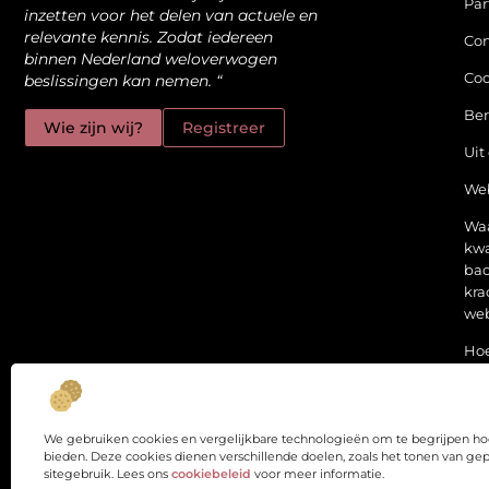
Par
inzetten voor het delen van actuele en
relevante kennis. Zodat iedereen
Con
binnen Nederland weloverwogen
Coo
beslissingen kan nemen. “
Be
Wie zijn wij?
Registreer
Uit
Web
Wa
kwa
bac
kra
web
Hoe
me
dan
sta
We gebruiken cookies en vergelijkbare technologieën om te begrijpen hoe
bieden. Deze cookies dienen verschillende doelen, zoals het tonen van gep
sitegebruik. Lees ons
cookiebeleid
voor meer informatie.