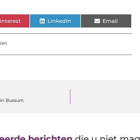
interest
LinkedIn
Email
ten
 in Bussum
eerde berichten
die u niet ma