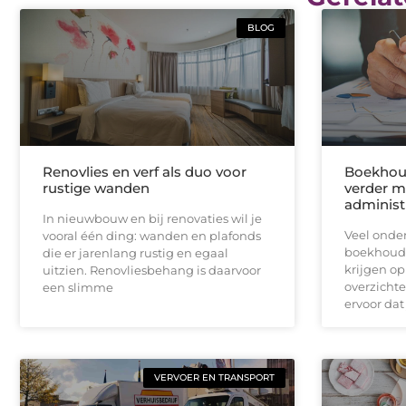
BLOG
Renovlies en verf als duo voor
Boekhoud
rustige wanden
verder m
administ
In nieuwbouw en bij renovaties wil je
Veel onde
vooral één ding: wanden en plafonds
boekhoudk
die er jarenlang rustig en egaal
krijgen op
uitzien. Renovliesbehang is daarvoor
overzichte
een slimme
ervoor dat 
VERVOER EN TRANSPORT