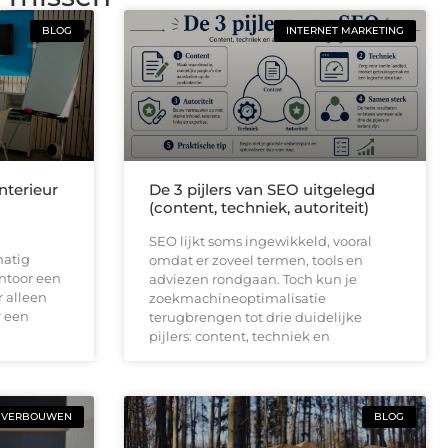
BLOG
INTERNET MARKETING
nterieur
De 3 pijlers van SEO uitgelegd
(content, techniek, autoriteit)
SEO lijkt soms ingewikkeld, vooral
matig
omdat er zoveel termen, tools en
ntoor een
adviezen rondgaan. Toch kun je
r alleen
zoekmachineoptimalisatie
r een
terugbrengen tot drie duidelijke
pijlers: content, techniek en
VERBOUWEN
BLOG