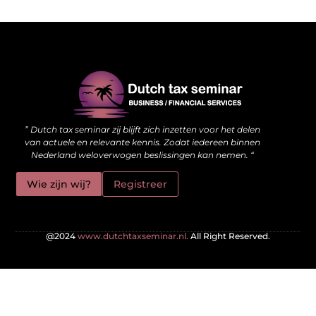
Waarom kwalitatieve backlinks de stille kracht achter je website zijn
Hoe jouw website meer kan doen dan alleen online staan
” Dutch tax seminar zij blijft zich inzetten voor het delen
van actuele en relevante kennis. Zodat iedereen binnen
Nederland weloverwogen beslissingen kan nemen. “
Wie zijn wij?
Registreer
@2024
www.dutchtaxseminar.nl.
All Right Reserved.