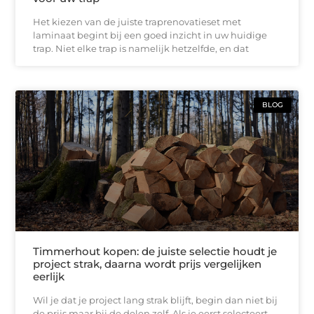
Het kiezen van de juiste traprenovatieset met
laminaat begint bij een goed inzicht in uw huidige
trap. Niet elke trap is namelijk hetzelfde, en dat
BLOG
Timmerhout kopen: de juiste selectie houdt je
project strak, daarna wordt prijs vergelijken
eerlijk
Wil je dat je project lang strak blijft, begin dan niet bij
de prijs maar bij de delen zelf. Als je eerst selecteert