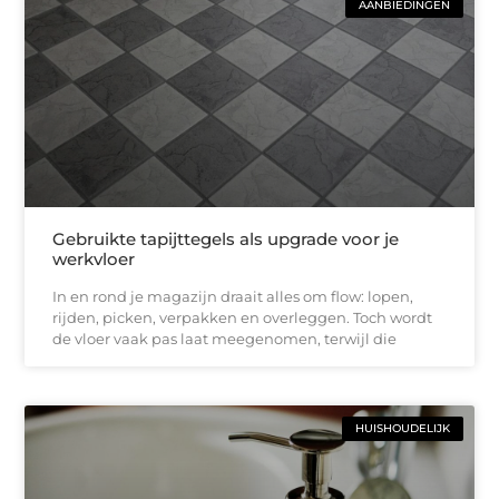
AANBIEDINGEN
Gebruikte tapijttegels als upgrade voor je
werkvloer
In en rond je magazijn draait alles om flow: lopen,
rijden, picken, verpakken en overleggen. Toch wordt
de vloer vaak pas laat meegenomen, terwijl die
HUISHOUDELIJK