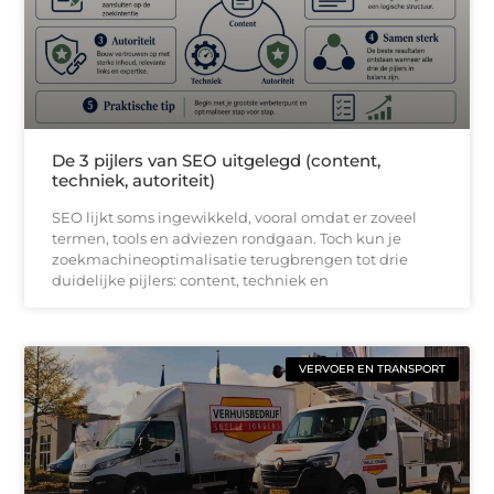
De 3 pijlers van SEO uitgelegd (content,
techniek, autoriteit)
SEO lijkt soms ingewikkeld, vooral omdat er zoveel
termen, tools en adviezen rondgaan. Toch kun je
zoekmachineoptimalisatie terugbrengen tot drie
duidelijke pijlers: content, techniek en
VERVOER EN TRANSPORT