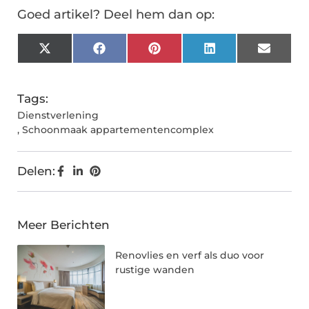
Goed artikel? Deel hem dan op:
X
Facebook
Pinterest
LinkedIn
Email
(Twitter)
Tags:
Dienstverlening
,
Schoonmaak appartementencomplex
Delen:
Meer Berichten
Renovlies en verf als duo voor
rustige wanden