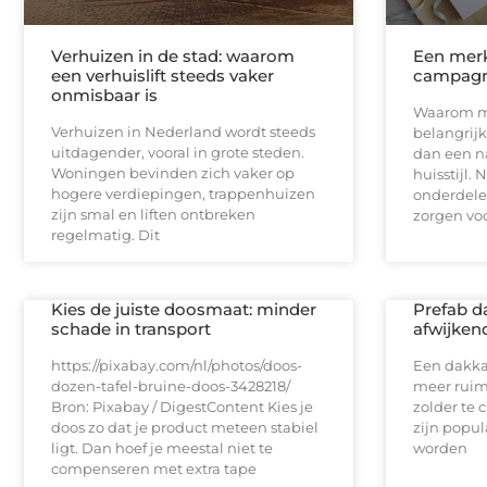
Verhuizen in de stad: waarom
Een merk
een verhuislift steeds vaker
campag
onmisbaar is
Waarom me
Verhuizen in Nederland wordt steeds
belangrij
uitdagender, vooral in grote steden.
dan een n
Woningen bevinden zich vaker op
huisstijl. 
hogere verdiepingen, trappenhuizen
onderdelen
zijn smal en liften ontbreken
zorgen vo
regelmatig. Dit
Kies de juiste doosmaat: minder
Prefab d
schade in transport
afwijken
https://pixabay.com/nl/photos/doos-
Een dakka
dozen-tafel-bruine-doos-3428218/
meer ruimt
Bron: Pixabay / DigestContent Kies je
zolder te 
doos zo dat je product meteen stabiel
zijn popul
ligt. Dan hoef je meestal niet te
worden
compenseren met extra tape