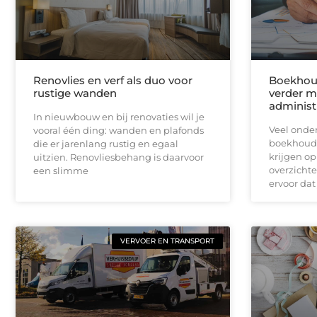
Renovlies en verf als duo voor
Boekhoud
rustige wanden
verder m
administ
In nieuwbouw en bij renovaties wil je
Veel onde
vooral één ding: wanden en plafonds
boekhoudk
die er jarenlang rustig en egaal
krijgen op
uitzien. Renovliesbehang is daarvoor
overzichte
een slimme
ervoor dat 
VERVOER EN TRANSPORT