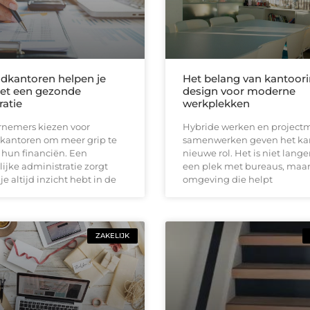
kantoren helpen je
Het belang van kantoori
et een gezonde
design voor moderne
ratie
werkplekken
rnemers kiezen voor
Hybride werken en project
antoren om meer grip te
samenwerken geven het ka
 hun financiën. Een
nieuwe rol. Het is niet lange
lijke administratie zorgt
een plek met bureaus, maa
je altijd inzicht hebt in de
omgeving die helpt
ZAKELIJK