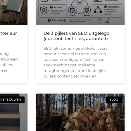
nterieur
De 3 pijlers van SEO uitgelegd
(content, techniek, autoriteit)
SEO lijkt soms ingewikkeld, vooral
matig
omdat er zoveel termen, tools en
ntoor een
adviezen rondgaan. Toch kun je
r alleen
zoekmachineoptimalisatie
r een
terugbrengen tot drie duidelijke
pijlers: content, techniek en
VERBOUWEN
BLOG