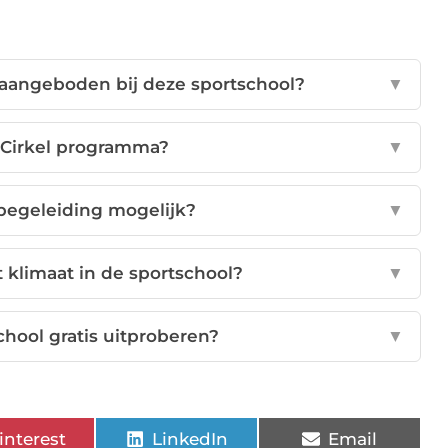
aangeboden bij deze sportschool?
▼
n Cirkel programma?
▼
tbegeleiding mogelijk?
▼
t klimaat in de sportschool?
▼
chool gratis uitproberen?
▼
interest
LinkedIn
Email