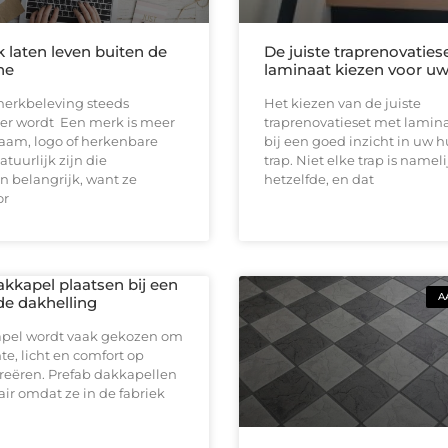
 laten leven buiten de
De juiste traprenovaties
ne
laminaat kiezen voor uw
rkbeleving steeds
Het kiezen van de juiste
ker wordt Een merk is meer
traprenovatieset met lamin
aam, logo of herkenbare
bij een goed inzicht in uw 
Natuurlijk zijn die
trap. Niet elke trap is nameli
 belangrijk, want ze
hetzelfde, en dat
or
akkapel plaatsen bij een
A
de dakhelling
pel wordt vaak gekozen om
e, licht en comfort op
creëren. Prefab dakkapellen
air omdat ze in de fabriek