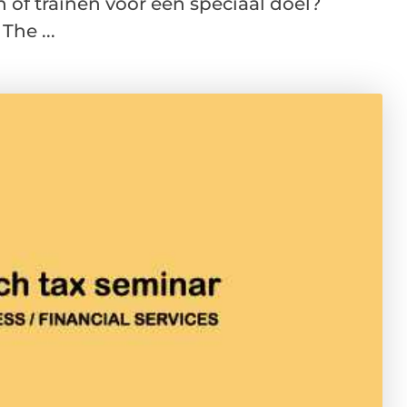
n of trainen voor een speciaal doel?
he ...