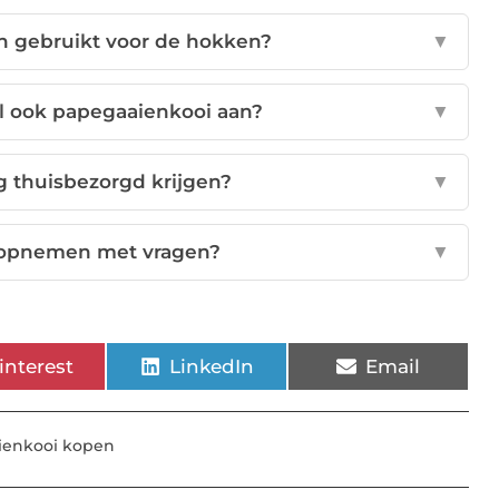
n gebruikt voor de hokken?
▼
l ook papegaaienkooi aan?
▼
ng thuisbezorgd krijgen?
▼
t opnemen met vragen?
▼
interest
LinkedIn
Email
ienkooi kopen