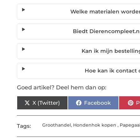
Welke materialen worde
Biedt Dierencompleet.n
Kan ik mijn bestelli
Hoe kan ik contac
Goed artikel? Deel hem dan op:
X (Twitter)
Facebook
P
Groothandel
,
Hondenhok kopen
,
Papegaa
Tags: