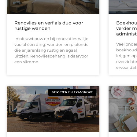
Renovlies en verf als duo voor
Boekhoud
rustige wanden
verder m
administ
In nieuwbouw en bij renovaties wil je
Veel onde
vooral één ding: wanden en plafonds
boekhoudk
die er jarenlang rustig en egaal
krijgen op
uitzien. Renovliesbehang is daarvoor
overzichte
een slimme
ervoor dat 
VERVOER EN TRANSPORT