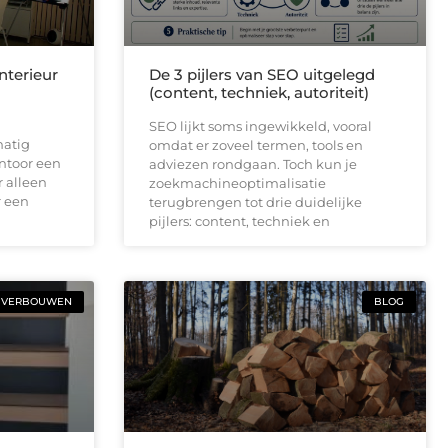
nterieur
De 3 pijlers van SEO uitgelegd
(content, techniek, autoriteit)
SEO lijkt soms ingewikkeld, vooral
matig
omdat er zoveel termen, tools en
ntoor een
adviezen rondgaan. Toch kun je
r alleen
zoekmachineoptimalisatie
r een
terugbrengen tot drie duidelijke
pijlers: content, techniek en
VERBOUWEN
BLOG