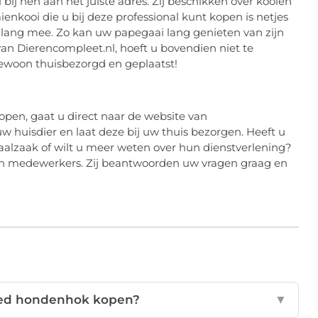
ij hen aan het juiste adres. Zij beschikken over kooien
enkooi die u bij deze professional kunt kopen is netjes
lang mee. Zo kan uw papegaai lang genieten van zijn
van Dierencompleet.nl, hoeft u bovendien niet te
ewoon thuisbezorgd en geplaatst!
pen, gaat u direct naar de website van
uw huisdier en laat deze bij uw thuis bezorgen. Heeft u
aalzaak of wilt u meer weten over hun dienstverlening?
n medewerkers. Zij beantwoorden uw vragen graag en
oed hondenhok kopen?
▼