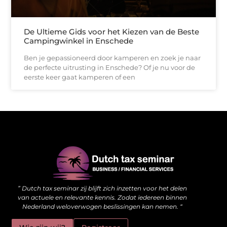
De Ultieme Gids voor het Kiezen van de Beste
Campingwinkel in Enschede
Ben je gepassioneerd door kamperen en zoek je naar
de perfecte uitrusting in Enschede? Of je nu voor de
eerste keer gaat kamperen of een
Waarom kwalitatieve backlinks de stille kracht achter je website zijn
Hoe jouw website meer kan doen dan alleen online staan
” Dutch tax seminar zij blijft zich inzetten voor het delen
van actuele en relevante kennis. Zodat iedereen binnen
Nederland weloverwogen beslissingen kan nemen. “