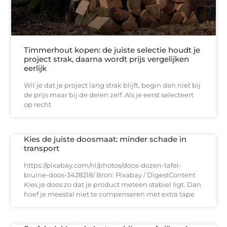
Timmerhout kopen: de juiste selectie houdt je
project strak, daarna wordt prijs vergelijken
eerlijk
Wil je dat je project lang strak blijft, begin dan niet bij
de prijs maar bij de delen zelf. Als je eerst selecteert
op recht
Kies de juiste doosmaat: minder schade in
transport
https://pixabay.com/nl/photos/doos-dozen-tafel-
bruine-doos-3428218/ Bron: Pixabay / DigestContent
Kies je doos zo dat je product meteen stabiel ligt. Dan
hoef je meestal niet te compenseren met extra tape