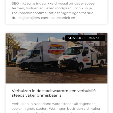
SEO lijkt soms ingewikkeld, vooral omdat er zoveel
termen, tools en adviezen rondgaan. Toch kun je
zoekmachineoptimalisatie terugbrengen tot drie
duidelijke pijlers: content, techniek en
VERVOER EN TRANSPORT
Verhuizen in de stad: waarom een verhuislift
steeds vaker onmisbaar is
Verhuizen in Nederland wordt steeds uitdagender,
vooral in grote steden. Woningen bevinden zich vaker