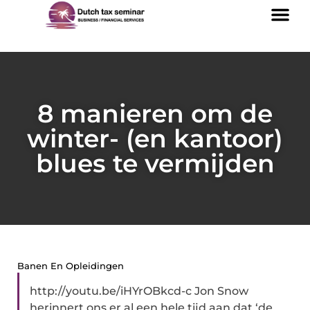
8 manieren om de
winter- (en kantoor)
blues te vermijden
Banen En Opleidingen
http://youtu.be/iHYrOBkcd-c Jon Snow
herinnert ons er al een hele tijd aan dat ‘de