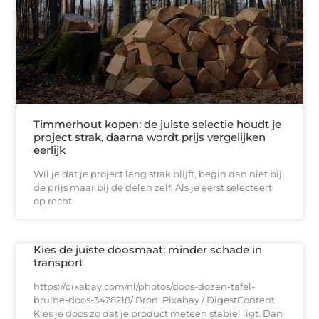
Timmerhout kopen: de juiste selectie houdt je
project strak, daarna wordt prijs vergelijken
eerlijk
Wil je dat je project lang strak blijft, begin dan niet bij
de prijs maar bij de delen zelf. Als je eerst selecteert
op recht
Kies de juiste doosmaat: minder schade in
transport
https://pixabay.com/nl/photos/doos-dozen-tafel-
bruine-doos-3428218/ Bron: Pixabay / DigestContent
Kies je doos zo dat je product meteen stabiel ligt. Dan