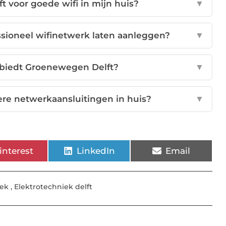
 voor goede wifi in mijn huis?
▼
essioneel wifinetwerk laten aanleggen?
▼
 biedt Groenewegen Delft?
▼
ere netwerkaansluitingen in huis?
▼
interest
LinkedIn
Email
iek
,
Elektrotechniek delft