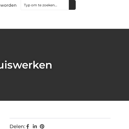
 worden
huiswerken
Delen: