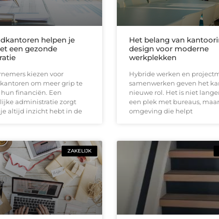
kantoren helpen je
Het belang van kantoori
et een gezonde
design voor moderne
ratie
werkplekken
rnemers kiezen voor
Hybride werken en project
antoren om meer grip te
samenwerken geven het ka
 hun financiën. Een
nieuwe rol. Het is niet lange
lijke administratie zorgt
een plek met bureaus, maa
je altijd inzicht hebt in de
omgeving die helpt
ZAKELIJK