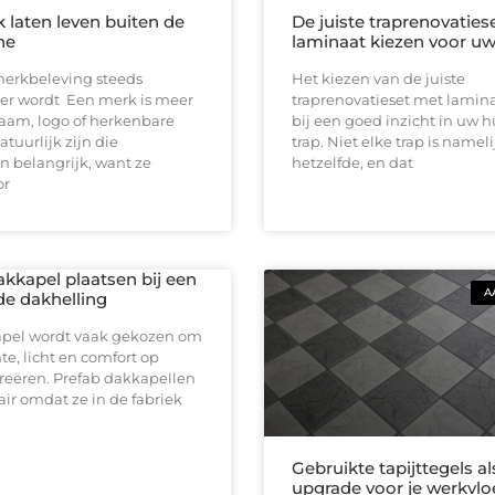
 laten leven buiten de
De juiste traprenovaties
ne
laminaat kiezen voor uw
rkbeleving steeds
Het kiezen van de juiste
ker wordt Een merk is meer
traprenovatieset met lamin
aam, logo of herkenbare
bij een goed inzicht in uw 
Natuurlijk zijn die
trap. Niet elke trap is nameli
 belangrijk, want ze
hetzelfde, en dat
or
akkapel plaatsen bij een
A
de dakhelling
pel wordt vaak gekozen om
e, licht en comfort op
creëren. Prefab dakkapellen
air omdat ze in de fabriek
Gebruikte tapijttegels al
upgrade voor je werkvlo