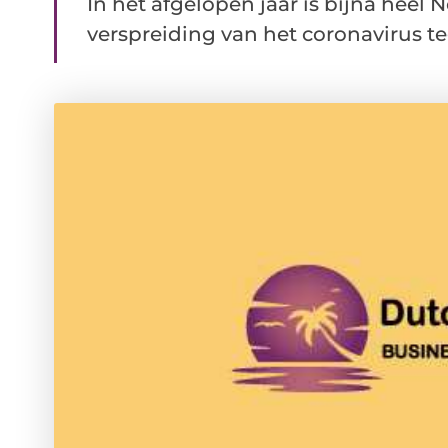
In het afgelopen jaar is bijna hee
verspreiding van het coronavirus teg