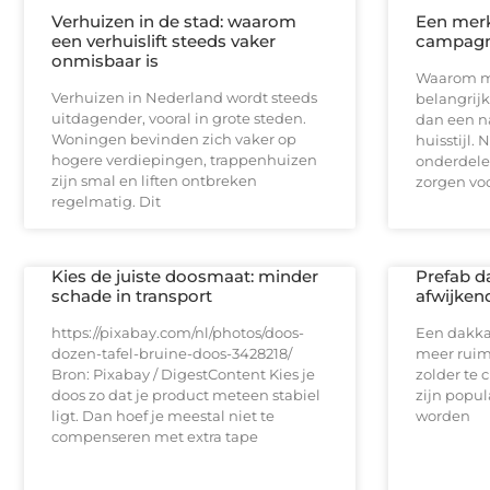
Verhuizen in de stad: waarom
Een merk
een verhuislift steeds vaker
campag
onmisbaar is
Waarom me
Verhuizen in Nederland wordt steeds
belangrij
uitdagender, vooral in grote steden.
dan een n
Woningen bevinden zich vaker op
huisstijl. 
hogere verdiepingen, trappenhuizen
onderdelen
zijn smal en liften ontbreken
zorgen vo
regelmatig. Dit
Kies de juiste doosmaat: minder
Prefab d
schade in transport
afwijken
https://pixabay.com/nl/photos/doos-
Een dakka
dozen-tafel-bruine-doos-3428218/
meer ruimt
Bron: Pixabay / DigestContent Kies je
zolder te 
doos zo dat je product meteen stabiel
zijn popul
ligt. Dan hoef je meestal niet te
worden
compenseren met extra tape