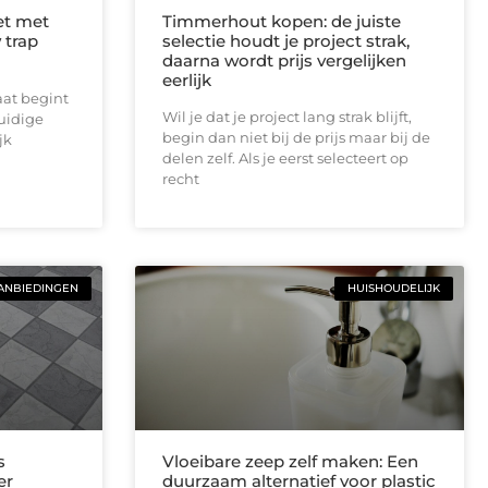
et met
Timmerhout kopen: de juiste
 trap
selectie houdt je project strak,
daarna wordt prijs vergelijken
eerlijk
aat begint
Wil je dat je project lang strak blijft,
huidige
begin dan niet bij de prijs maar bij de
jk
delen zelf. Als je eerst selecteert op
recht
ANBIEDINGEN
HUISHOUDELIJK
s
Vloeibare zeep zelf maken: Een
er
duurzaam alternatief voor plastic