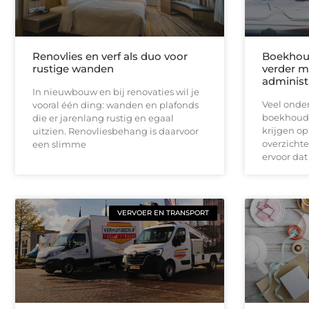
Renovlies en verf als duo voor
Boekhoud
rustige wanden
verder m
administ
In nieuwbouw en bij renovaties wil je
Veel onde
vooral één ding: wanden en plafonds
boekhoudk
die er jarenlang rustig en egaal
krijgen op
uitzien. Renovliesbehang is daarvoor
overzichte
een slimme
ervoor dat 
VERVOER EN TRANSPORT