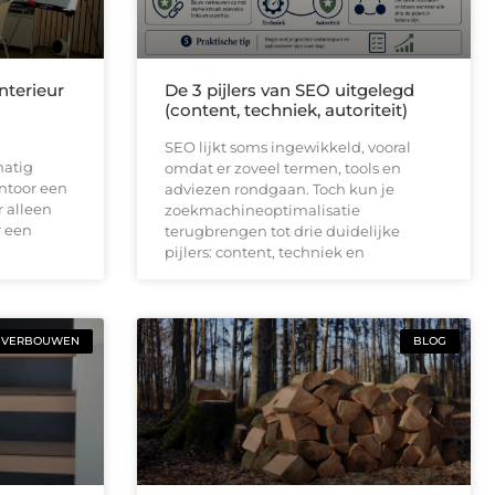
nterieur
De 3 pijlers van SEO uitgelegd
(content, techniek, autoriteit)
SEO lijkt soms ingewikkeld, vooral
matig
omdat er zoveel termen, tools en
ntoor een
adviezen rondgaan. Toch kun je
r alleen
zoekmachineoptimalisatie
r een
terugbrengen tot drie duidelijke
pijlers: content, techniek en
VERBOUWEN
BLOG