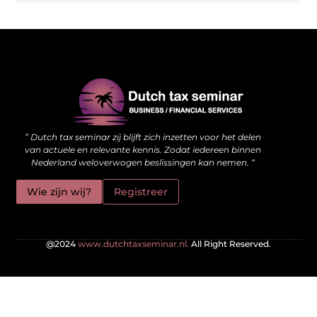
Waarom kwalitatieve backlinks de stille kracht achter je website zijn
Hoe jouw website meer kan doen dan alleen online staan
” Dutch tax seminar zij blijft zich inzetten voor het delen
van actuele en relevante kennis. Zodat iedereen binnen
Nederland weloverwogen beslissingen kan nemen. “
Wie zijn wij?
Registreer
@2024
www.dutchtaxseminar.nl.
All Right Reserved.