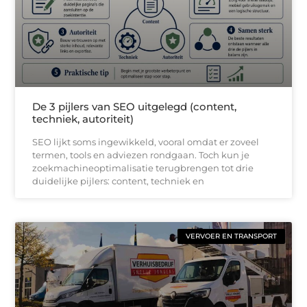
De 3 pijlers van SEO uitgelegd (content,
techniek, autoriteit)
SEO lijkt soms ingewikkeld, vooral omdat er zoveel
termen, tools en adviezen rondgaan. Toch kun je
zoekmachineoptimalisatie terugbrengen tot drie
duidelijke pijlers: content, techniek en
VERVOER EN TRANSPORT