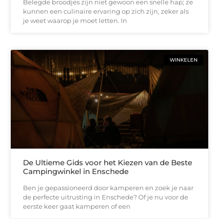
Belegde broodjes zijn niet gewoon een snelle hap; ze
kunnen een culinaire ervaring op zich zijn, zeker als
je weet waarop je moet letten. In
WINKELEN
De Ultieme Gids voor het Kiezen van de Beste
Campingwinkel in Enschede
Ben je gepassioneerd door kamperen en zoek je naar
de perfecte uitrusting in Enschede? Of je nu voor de
eerste keer gaat kamperen of een