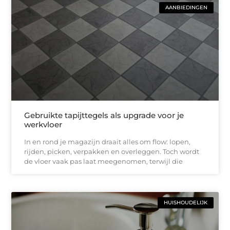
AANBIEDINGEN
Gebruikte tapijttegels als upgrade voor je
werkvloer
In en rond je magazijn draait alles om flow: lopen,
rijden, picken, verpakken en overleggen. Toch wordt
de vloer vaak pas laat meegenomen, terwijl die
HUISHOUDELIJK