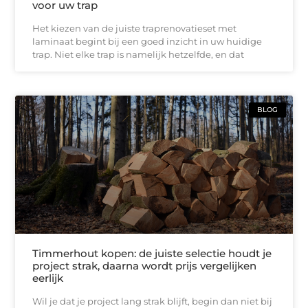
voor uw trap
Het kiezen van de juiste traprenovatieset met
laminaat begint bij een goed inzicht in uw huidige
trap. Niet elke trap is namelijk hetzelfde, en dat
BLOG
Timmerhout kopen: de juiste selectie houdt je
project strak, daarna wordt prijs vergelijken
eerlijk
Wil je dat je project lang strak blijft, begin dan niet bij