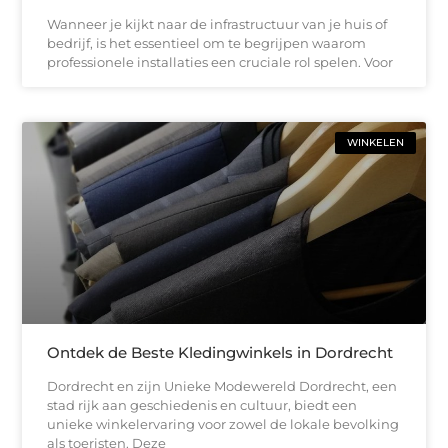
Wanneer je kijkt naar de infrastructuur van je huis of
bedrijf, is het essentieel om te begrijpen waarom
professionele installaties een cruciale rol spelen. Voor
WINKELEN
Ontdek de Beste Kledingwinkels in Dordrecht
Dordrecht en zijn Unieke Modewereld Dordrecht, een
stad rijk aan geschiedenis en cultuur, biedt een
unieke winkelervaring voor zowel de lokale bevolking
als toeristen. Deze