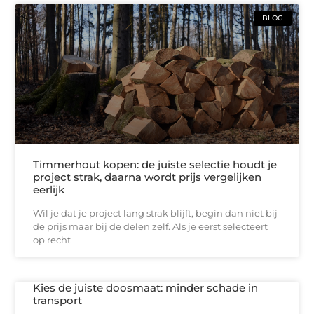
BLOG
Timmerhout kopen: de juiste selectie houdt je
project strak, daarna wordt prijs vergelijken
eerlijk
Wil je dat je project lang strak blijft, begin dan niet bij
de prijs maar bij de delen zelf. Als je eerst selecteert
op recht
Kies de juiste doosmaat: minder schade in
transport