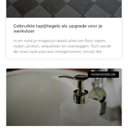
Gebruikte tapijttegels als upgrade voor je
werkvloer
In en rond je magazijn draait alles om flow: lopen,
rijden, picken, verpakken en overleggen. Toch wordt
de vloer vaak pas laat meegenomen, terwijl die
HUISHOUDELIJK