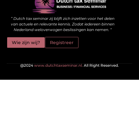
Waarom kwalitatieve backlinks de stille kracht achter je website zijn
Hoe jouw website meer kan doen dan alleen online staan
” Dutch tax seminar zij blijft zich inzetten voor het delen
van actuele en relevante kennis. Zodat iedereen binnen
Nederland weloverwogen beslissingen kan nemen. “
Wie zijn wij?
Registreer
@2024
www.dutchtaxseminar.nl.
All Right Reserved.