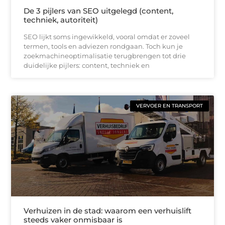
De 3 pijlers van SEO uitgelegd (content,
techniek, autoriteit)
SEO lijkt soms ingewikkeld, vooral omdat er zoveel
termen, tools en adviezen rondgaan. Toch kun je
zoekmachineoptimalisatie terugbrengen tot drie
duidelijke pijlers: content, techniek en
VERVOER EN TRANSPORT
Verhuizen in de stad: waarom een verhuislift
steeds vaker onmisbaar is