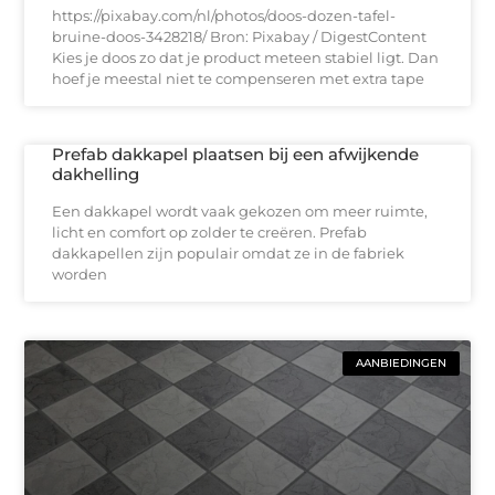
https://pixabay.com/nl/photos/doos-dozen-tafel-
bruine-doos-3428218/ Bron: Pixabay / DigestContent
Kies je doos zo dat je product meteen stabiel ligt. Dan
hoef je meestal niet te compenseren met extra tape
Prefab dakkapel plaatsen bij een afwijkende
dakhelling
Een dakkapel wordt vaak gekozen om meer ruimte,
licht en comfort op zolder te creëren. Prefab
dakkapellen zijn populair omdat ze in de fabriek
worden
AANBIEDINGEN