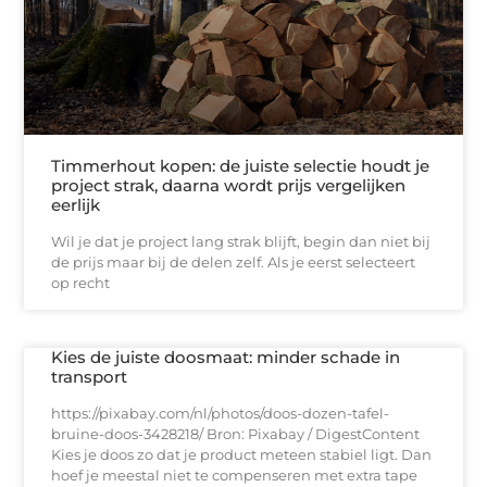
Timmerhout kopen: de juiste selectie houdt je
project strak, daarna wordt prijs vergelijken
eerlijk
Wil je dat je project lang strak blijft, begin dan niet bij
de prijs maar bij de delen zelf. Als je eerst selecteert
op recht
Kies de juiste doosmaat: minder schade in
transport
https://pixabay.com/nl/photos/doos-dozen-tafel-
bruine-doos-3428218/ Bron: Pixabay / DigestContent
Kies je doos zo dat je product meteen stabiel ligt. Dan
hoef je meestal niet te compenseren met extra tape