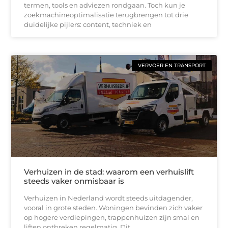
termen, tools en adviezen rondgaan. Toch kun je
zoekmachineoptimalisatie terugbrengen tot drie
duidelijke pijlers: content, techniek en
VERVOER EN TRANSPORT
Verhuizen in de stad: waarom een verhuislift
steeds vaker onmisbaar is
Verhuizen in Nederland wordt steeds uitdagender,
vooral in grote steden. Woningen bevinden zich vaker
op hogere verdiepingen, trappenhuizen zijn smal en
liften ontbreken regelmatig. Dit