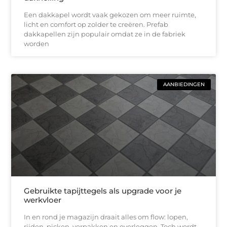
Een dakkapel wordt vaak gekozen om meer ruimte,
licht en comfort op zolder te creëren. Prefab
dakkapellen zijn populair omdat ze in de fabriek
worden
AANBIEDINGEN
Gebruikte tapijttegels als upgrade voor je
werkvloer
In en rond je magazijn draait alles om flow: lopen,
rijden, picken, verpakken en overleggen. Toch wordt