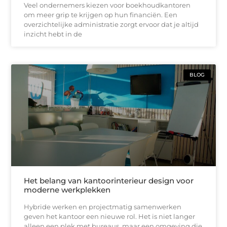
Veel ondernemers kiezen voor boekhoudkantoren
om meer grip te krijgen op hun financiën. Een
overzichtelijke administratie zorgt ervoor dat je altijd
inzicht hebt in de
BLOG
Het belang van kantoorinterieur design voor
moderne werkplekken
Hybride werken en projectmatig samenwerken
geven het kantoor een nieuwe rol. Het is niet langer
alleen een plek met bureaus, maar een omgeving die