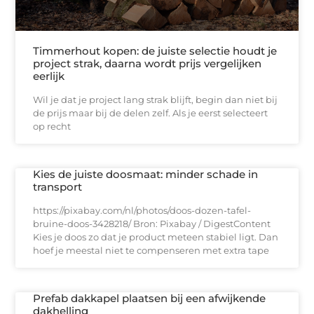
Timmerhout kopen: de juiste selectie houdt je
project strak, daarna wordt prijs vergelijken
eerlijk
Wil je dat je project lang strak blijft, begin dan niet bij
de prijs maar bij de delen zelf. Als je eerst selecteert
op recht
Kies de juiste doosmaat: minder schade in
transport
https://pixabay.com/nl/photos/doos-dozen-tafel-
bruine-doos-3428218/ Bron: Pixabay / DigestContent
Kies je doos zo dat je product meteen stabiel ligt. Dan
hoef je meestal niet te compenseren met extra tape
Prefab dakkapel plaatsen bij een afwijkende
dakhelling