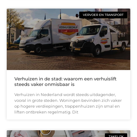
VERVOER EN TRANSPORT
Verhuizen in de stad: waarom een verhuislift
steeds vaker onmisbaar is
Verhuizen in Nederland wordt steeds uitdagender,
vooral in grote steden. Woningen bevinden zich vaker
op hogere verdiepingen, trappenhuizen zijn smal en
liften ontbreken regelmatig. Dit
ZAKELIJK