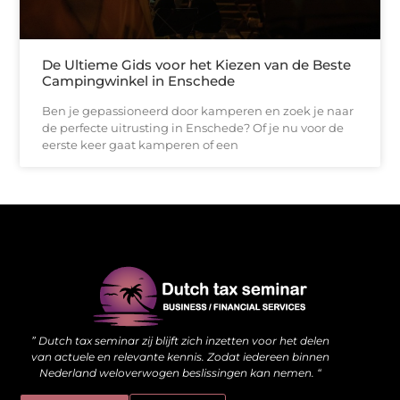
De Ultieme Gids voor het Kiezen van de Beste
Campingwinkel in Enschede
Ben je gepassioneerd door kamperen en zoek je naar
de perfecte uitrusting in Enschede? Of je nu voor de
eerste keer gaat kamperen of een
Waarom kwalitatieve backlinks de stille kracht achter je website zijn
Hoe jouw website meer kan doen dan alleen online staan
” Dutch tax seminar zij blijft zich inzetten voor het delen
van actuele en relevante kennis. Zodat iedereen binnen
Nederland weloverwogen beslissingen kan nemen. “