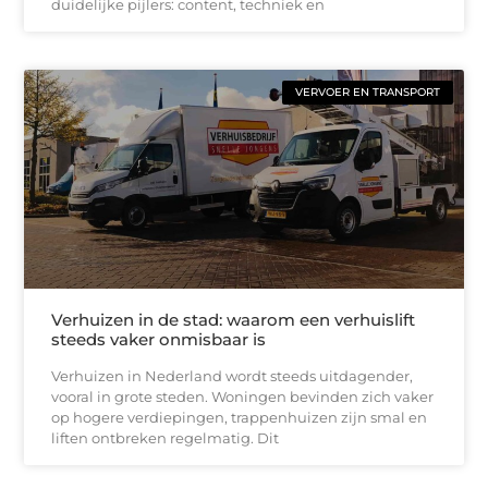
duidelijke pijlers: content, techniek en
VERVOER EN TRANSPORT
Verhuizen in de stad: waarom een verhuislift
steeds vaker onmisbaar is
Verhuizen in Nederland wordt steeds uitdagender,
vooral in grote steden. Woningen bevinden zich vaker
op hogere verdiepingen, trappenhuizen zijn smal en
liften ontbreken regelmatig. Dit