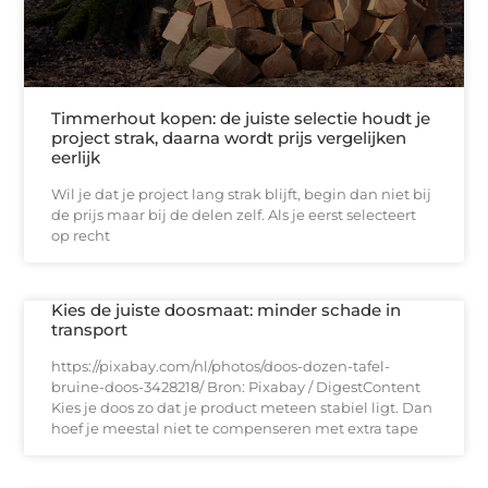
Timmerhout kopen: de juiste selectie houdt je
project strak, daarna wordt prijs vergelijken
eerlijk
Wil je dat je project lang strak blijft, begin dan niet bij
de prijs maar bij de delen zelf. Als je eerst selecteert
op recht
Kies de juiste doosmaat: minder schade in
transport
https://pixabay.com/nl/photos/doos-dozen-tafel-
bruine-doos-3428218/ Bron: Pixabay / DigestContent
Kies je doos zo dat je product meteen stabiel ligt. Dan
hoef je meestal niet te compenseren met extra tape